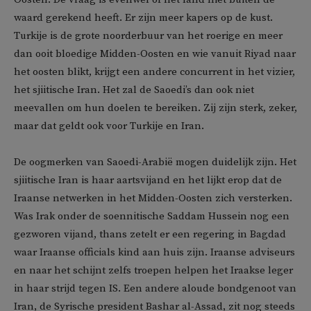
waard gerekend heeft. Er zijn meer kapers op de kust.
Turkije is de grote noorderbuur van het roerige en meer
dan ooit bloedige Midden-Oosten en wie vanuit Riyad naar
het oosten blikt, krijgt een andere concurrent in het vizier,
het sjiitische Iran. Het zal de Saoedi’s dan ook niet
meevallen om hun doelen te bereiken. Zij zijn sterk, zeker,
maar dat geldt ook voor Turkije en Iran.
De oogmerken van Saoedi-Arabië mogen duidelijk zijn. Het
sjiitische Iran is haar aartsvijand en het lijkt erop dat de
Iraanse netwerken in het Midden-Oosten zich versterken.
Was Irak onder de soennitische Saddam Hussein nog een
gezworen vijand, thans zetelt er een regering in Bagdad
waar Iraanse officials kind aan huis zijn. Iraanse adviseurs
en naar het schijnt zelfs troepen helpen het Iraakse leger
in haar strijd tegen IS. Een andere aloude bondgenoot van
Iran, de Syrische president Bashar al-Assad, zit nog steeds