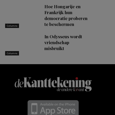
Hoe Hongarije en
Frankrijk hun
democratie proberen
te beschermen
Columns
In Odysseus wordt
vriendschap
misbruikt
Columns