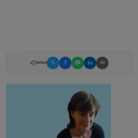
𝕏
f
in
✉
Delen