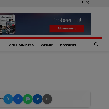
EL
COLUMNISTEN
OPINIE
DOSSIERS
𝕏
f
in
✉
en