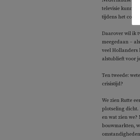
Nederlandse sam
televisie kunnen
tijdens het coron
Daarover wil ik 
meegedaan – al
veel Hollanders
alstublieft voor j
Ten tweede: wet
crisistijd?
We zien Rutte ee
plotseling dicht.
en wat zien we?
bouwmarkten, wa
omstandigheden d