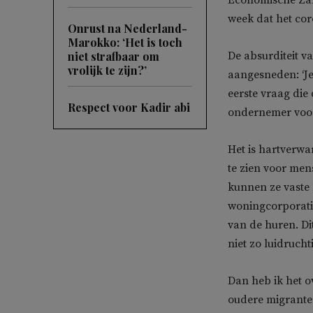
Economische Zake
week dat het cor
Onrust na Nederland-
Marokko: ‘Het is toch
niet strafbaar om
De absurditeit v
vrolijk te zijn?’
aangesneden: ‘Je
eerste vraag die d
Respect voor Kadir abi
ondernemer voor
Het is hartverw
te zien voor me
kunnen ze vaste 
woningcorporatie
van de huren. Di
niet zo luidruch
Dan heb ik het o
oudere migrante