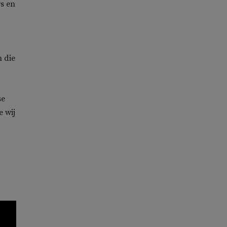
rs en
–
n die
se
 wij