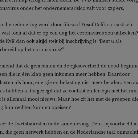
n een stap terug te laten doen. De VVD-minister stelde vori
onavirus onder het ondernemersrisico valt voor zzp’ers.
an die redenering werd door filosoof Yusuf Celik sarcastisch
 wist toch al dat er op een dag het coronavirus zou uitbreken
e KvK dan ook altijd stelt bij inschrijving is: ‘Bent u als
bereid op het coronavirus?’’
armend dat de gemeenten en de rijksoverheid de nood beginne
nsen die in één klap geen inkomen meer hebben. Daardoor
lasten als huur, energie en belasting niet meer betalen. Een a
s hebben al toegezegd dat ze coulant zullen zijn met het inn
t is allemaal mooi nieuws. Maar hoe zit het met de groepen di
tig hun rechten kunnen opeisen?
ver de kwetsbaarsten in de samenleving. Denk bijvoorbeeld a
n, die geen netwerk hebben en de Nederlandse taal onmacht