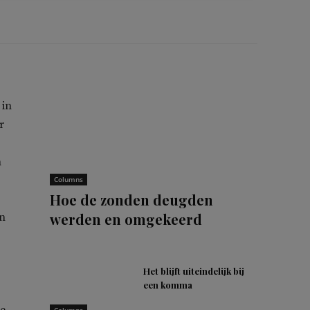
 in
r
n
Columns
Hoe de zonden deugden
werden en omgekeerd
en
Het blijft uiteindelijk bij
een komma