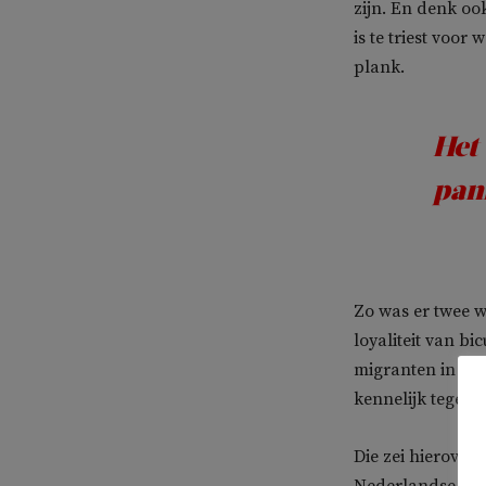
zijn. En denk oo
is te triest voo
plank.
Het 
pan
Zo was er twee 
loyaliteit van b
migranten in hun
kennelijk tegen 
Die zei hierove