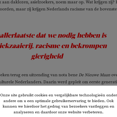
k aan daklozen, asielzoekers, noem maar op. Wat krijgen zij? 
r woorden, maar zij krijgen Nederlands racisme van de bovenste
allerlaatste dat we nodig hebben is
iekzaaierij, racisme en bekrompen
gierigheid
weken terug een uitzending van nota bene
De Nieuwe Maan
ov
iculturele Nederlanders. Daarin werd gepleit om eerste generat
 moedertaal voor te lichten over het coronavirus. Dat was
Onze site gebruikt cookies en vergelijkbare technologieën onder
het zere been van nationalist Jan Roos.
andere om u een optimale gebruikerservaring te bieden. Ook
kunnen we hierdoor het gedrag van bezoekers vastleggen en
r het volgende: ‘Als die mensen gewoon hadden meegedaan in 
analyseren en daardoor onze website verbeteren.