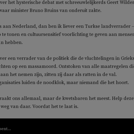
ver het hysterische debat met schreeuwlelijkerds Geert Wilde
waar minister Bruno Bruins van onderuit zakte.
t is aan Nederland, dan ben ik liever een Turkse landverrader 
 te tonen en cultuursensitief voorlichting te geven aan mense
an hebben.
ver een verrader van de politiek die de vluchtelingen in Griek
hten op een massamoord. Ontstoken van alle maatregelen die
aan het nemen zijn, zitten zij daar als ratten in de val.
anisaties luiden de noodklok, maar niemand die het hoort.
raakt ons allemaal, maar de kwetsbaren het meest. Help deze
weg van daar. Voordat het te laat is.
bent...