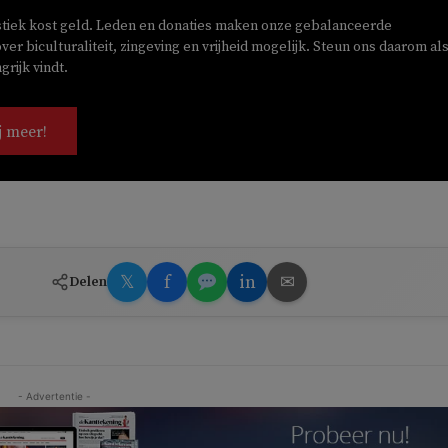
stiek kost geld. Leden en donaties maken onze gebalanceerde
ver biculturaliteit, zingeving en vrijheid mogelijk. Steun ons daarom als
rijk vindt.
j meer!
𝕏
f
in
✉
Delen
- Advertentie -