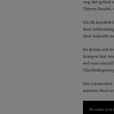
nog niet gehad o
Thierry Baudet, 
Als dit loyalitei
door leiderschap
daar behoefte a
En ik ben ook lie
kampen laat wac
wel voor onszelf 
Vluchtelingenorg
Het coronavirus 
mensen. Haal ze 
Nu u hier toch 