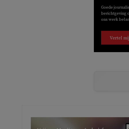
Goede journali
berichtgeving o
ons werk belang
Vertel mi