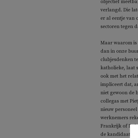
objectief meetba
verlangd. Die late
er al eentje van
sectoren tegen d
Maar waarom is d
dan in onze buur
clubjesdenken te
katholieke, laat
ook met het rela
impliceert dat, 
niet gewoon de b
collegas met Pi
nieuw personeel 
werknemers reke
Frankrijk of Dui
de kandidaat met