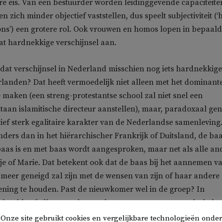
re eis. Van een bestuurder worden leidinggevende capaciteite
n zich minder objectief vaststellen, dus speelt subjectiviteit (‘h
 ons’) een grotere rol. Ook vrouwen en homos lopen in bepaal
at hardnekkige verschijnsel aan.
at verschijnsel in Nederland misschien nog iets hardnekkige
landen? Dat heeft vermoedelijk niet alleen met het dominant
 maken (een streng-protestantse school zal niet snel een
 staan islamitische directeur aanstellen), maar, paradoxaal ge
tief sterk egalitaire karakter van de Nederlandse samenleving
anders dan in het hiërarchischer Frankrijk of Duitsland, de ba
aas is en met baas wordt aangesproken, maar net als alle an
etje of Marie. Dat betekent ook dat de baas bij het aannemen v
meer geneigd zal zijn met de wensen van zijn of haar andere
ning te houden. Past de nieuwkomer wel in de groep? In
tsland heeft die groep het eerder maar te accepteren als de ba
 de beste papieren aanneemt; in Nederland is dat minder he
Onze site gebruikt cookies en vergelijkbare technologieën onder