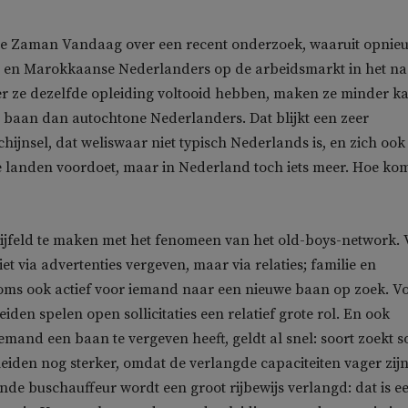
te Zaman Vandaag over een recent onderzoek, waaruit opnie
e en Marokkaanse Nederlanders op de arbeidsmarkt in het na
er ze dezelfde opleiding voltooid hebben, maken ze minder k
 baan dan autochtone Nederlanders. Dat blijkt een zeer
hijnsel, dat weliswaar niet typisch Nederlands is, en zich ook
 landen voordoet, maar in Nederland toch iets meer. Hoe ko
ijfeld te maken met het fenomeen van het old-boys-network. 
t via advertenties vergeven, maar via relaties; familie en
oms ook actief voor iemand naar een nieuwe baan op zoek. V
den spelen open sollicitaties een relatief grote rol. En ook
emand een baan te vergeven heeft, geldt al snel: soort zoekt s
iden nog sterker, omdat de verlangde capaciteiten vager zijn
de buschauffeur wordt een groot rijbewijs verlangd: dat is e