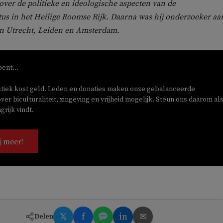
 over de politieke en ideologische aspecten van de
s in het Heilige Roomse Rijk. Daarna was hij onderzoeker aa
an Utrecht, Leiden en Amsterdam.
bent...
stiek kost geld. Leden en donaties maken onze gebalanceerde
ver biculturaliteit, zingeving en vrijheid mogelijk. Steun ons daarom als
rijk vindt.
j meer!
𝕏
f
in
✉
Delen