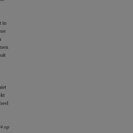
t in
one
h
enen
uit
iet
ekt
heel
94 op