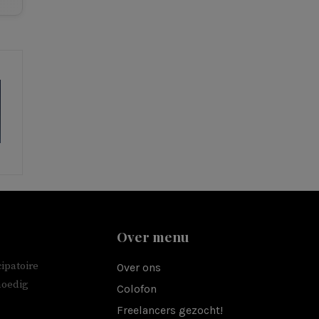
Over menu
ipatoire
Over ons
moedig
Colofon
Freelancers gezocht!