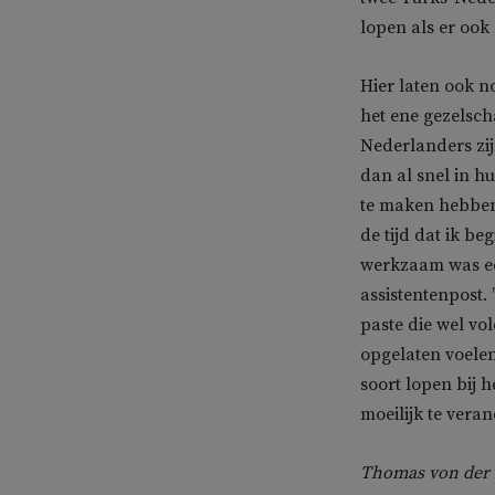
lopen als er ook 
Hier laten ook n
het ene gezelscha
Nederlanders zij
dan al snel in hu
te maken hebben
de tijd dat ik be
werkzaam was ee
assistentenpost.
paste die wel vo
opgelaten voelen
soort lopen bij h
moeilijk te vera
Thomas von der D