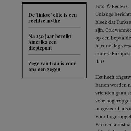
Foto: © Reuters
Onlangs bericht
De ‘linkse’ elite is een
rechtse mythe
bleek dat Turks
zijn. Ook wanne
Na 250 jaar bereikt
op een bepaalde
Amerika een
hardnekkig versc
dieptepunt
andere Europese
dat?
Zege van Iran is voor
ons een zegen
Het heeft ongetw
banen worden nie
vrienden gaan s
voor hogeropgelei
omgekeerd, als i
Voor hogeropgele
Van een aanstaan