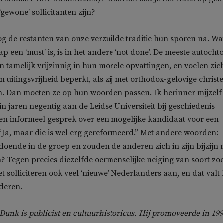
‘gewone’ sollicitanten zijn?
og de restanten van onze verzuilde traditie hun sporen na. Wa
p een ‘must’ is, is in het andere ‘not done’. De meeste autocht
n tamelijk vrijzinnig in hun morele opvattingen, en voelen zic
n uitingsvrijheid beperkt, als zij met orthodox-gelovige christ
. Dan moeten ze op hun woorden passen. Ik herinner mijzelf 
gin jaren negentig aan de Leidse Universiteit bij geschiedenis
n informeel gesprek over een mogelijke kandidaat voor een
 ”Ja, maar die is wel erg gereformeerd.” Met andere woorden:
ldoende in de groep en zouden de anderen zich in zijn bijzijn n
? Tegen precies diezelfde oermenselijke neiging van soort zo
et solliciteren ook veel ‘nieuwe’ Nederlanders aan, en dat valt 
nderen.
unk is publicist en cultuurhistoricus. Hij promoveerde in 19