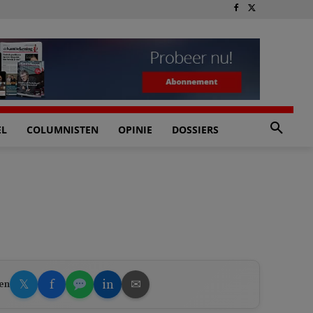
EL
COLUMNISTEN
OPINIE
DOSSIERS
𝕏
f
in
✉
en