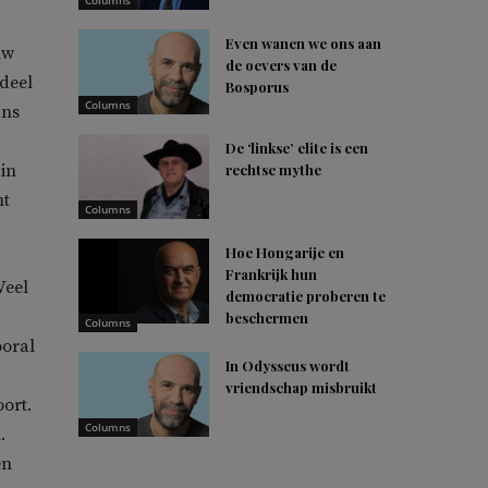
Columns
Even wanen we ons aan
uw
de oevers van de
deel
Bosporus
Columns
ans
De ‘linkse’ elite is een
 in
rechtse mythe
mt
Columns
Hoe Hongarije en
Frankrijk hun
Veel
democratie proberen te
beschermen
Columns
ooral
In Odysseus wordt
vriendschap misbruikt
oort.
Columns
.
en