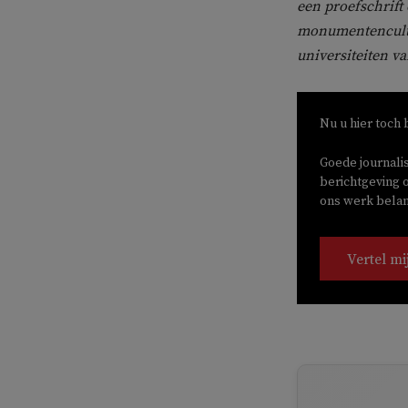
een proefschrift
monumentencultu
universiteiten v
Nu u hier toch 
Goede journali
berichtgeving o
ons werk belang
Vertel mi