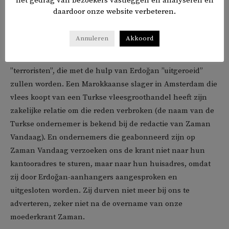
het gedrag van bezoekers vastleggen en analyseren en
ver. Een aantal familieleden van mij in Nederland durft
daardoor onze website verbeteren.
geen abonnement te nemen op Zaman Vandaag, omdat zij
bang zijn ”geregistreerd” te worden. In sommige
Annuleren
Akkoord
moskeeën in Nederland maken imams critici van de
president (in preken) openlijk uit voor ”landverraders” en
”terroristen”, die met de hulp van Erdoğan ”uitgeroeid”
zullen worden. Een Marokkaanse slager in Amsterdam die
vlees koopt van een Turkse vleesgroothandel heeft zijn
zakelijke relatie om die reden verbroken (de naam van de
Turkse ondernemer is bekend bij de redactie van Zaman
Vandaag). En ondernemers die geabonneerd zijn op
Zaman Vandaag verzoeken ons de krant niet naar hun
kantooradres te sturen, maar naar hun huisadres, omdat
zij door Erdoğan-aanhangers aangesproken en
uitgesloten worden. Zij durven niet meer bij ons te
adverteren, zeker niet na de overname van onze
moederkrant Zaman.