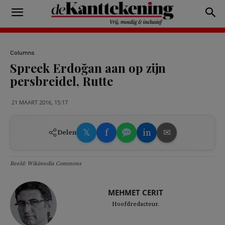
Columns
Spreek Erdoğan aan op zijn
persbreidel, Rutte
21 MAART 2016, 15:17
𝕏
f
in
✉
Delen
Beeld: Wikimedia Commons
MEHMET CERIT
Hoofdredacteur.