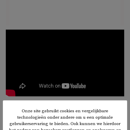
Turkse Nederlanders zijn bang geworden. Ondernemers
die openlijk kritiek uiten lopen opdrachten mis, want
Onze site gebruikt cookies en vergelijkbare
technologieën onder andere om u een optimale
Erdoğan-aanhangers in Nederland proberen op een
gebruikerservaring te bieden. Ook kunnen we hierdoor
subtiele manier opdrachtgevers te manipuleren. Dat gaat