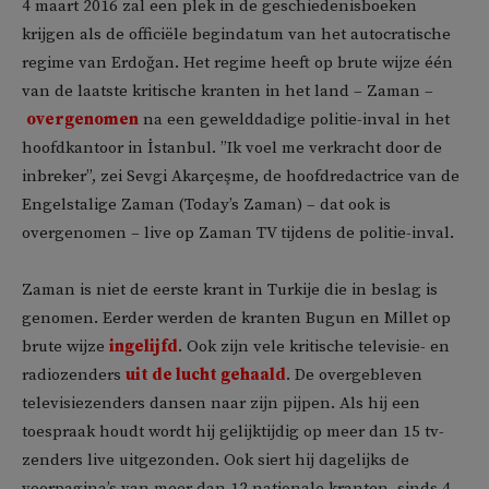
4 maart 2016 zal een plek in de geschiedenisboeken
krijgen als de officiële begindatum van het autocratische
regime van Erdoğan. Het regime heeft op brute wijze één
van de laatste kritische kranten in het land – Zaman –
overgenomen
na een gewelddadige politie-inval in het
hoofdkantoor in İstanbul. ”Ik voel me verkracht door de
inbreker”, zei Sevgi Akarçeşme, de hoofdredactrice van de
Engelstalige Zaman (Today’s Zaman) – dat ook is
overgenomen – live op Zaman TV tijdens de politie-inval.
Zaman is niet de eerste krant in Turkije die in beslag is
genomen. Eerder werden de kranten Bugun en Millet op
brute wijze
ingelijfd
. Ook zijn vele kritische televisie- en
radiozenders
uit de lucht gehaald
. De overgebleven
televisiezenders dansen naar zijn pijpen. Als hij een
toespraak houdt wordt hij gelijktijdig op meer dan 15 tv-
zenders live uitgezonden. Ook siert hij dagelijks de
voorpagina’s van meer dan 12 nationale kranten, sinds 4