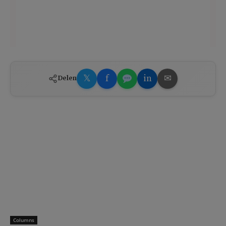
𝕏
f
in
✉
Delen
Columns