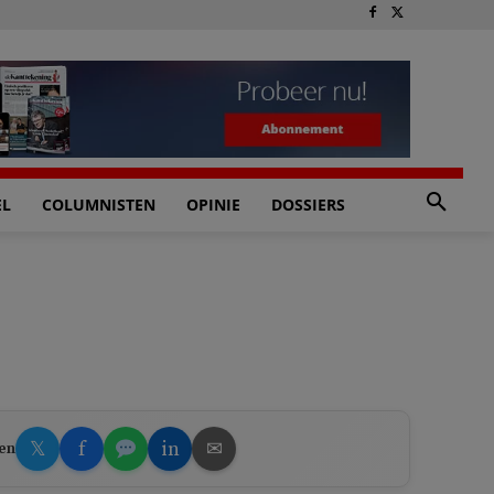
EL
COLUMNISTEN
OPINIE
DOSSIERS
𝕏
f
in
✉
en