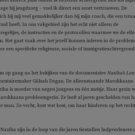
s heel anders. Juist omdat ik dezelfde achtergrond heb als mijn
stage bij jeugdzorg – voel ik direct een soort vertrouwen. De
ch bij mij veel gemakkelijker dan bij mijn coach, die een totaa
nd heeft. In ons vakgebied zijn het echt niet alleen de
egeltjes, de instructies en de protocollen waarmee we de ell
 Het gaat vaak over het jezelf kunnen inleven in de problem
 een specifieke religieuze, sociale of immigratieachtergrond
m op gang na het bekijken van de documentaire
Naziha’s Len
mentairemaker Gülsah Dogan. De alleenstaande Marokkaans-
iha is moeder van negen jongens en één meisje. Haar gezin 
Marokkaans probleemgezin’. Ze leeft al jaren gescheiden van h
re man. Ze vecht, kost wat kost, om haar kinderen op het rech
 Naziha zijn in de loop van die jaren tientallen hulpverleners 