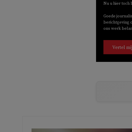
Nu u hier toch 
Goede journali
berichtgeving o
ons werk belang
Vertel mi