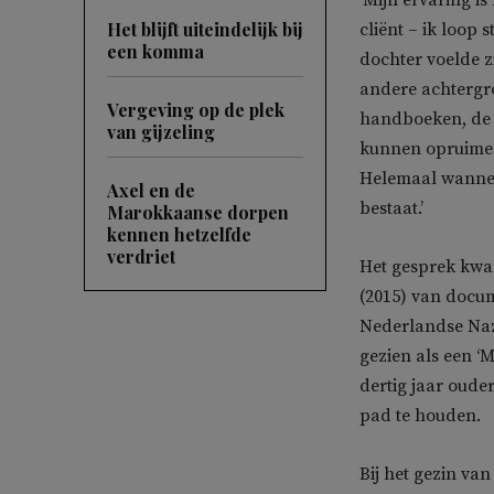
‘Mijn ervaring i
Het blijft uiteindelijk bij
cliënt – ik loop 
een komma
dochter voelde zi
andere achtergro
Vergeving op de plek
handboeken, de r
van gijzeling
kunnen opruimen.
Helemaal wanneer
Axel en de
bestaat.’
Marokkaanse dorpen
kennen hetzelfde
verdriet
Het gesprek kwa
(2015) van docu
Nederlandse Naz
gezien als een ‘
dertig jaar oude
pad te houden.
Bij het gezin van