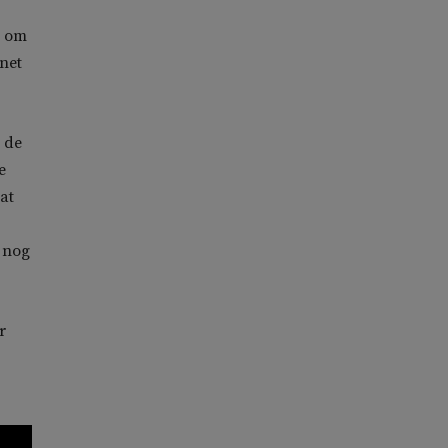
n om
 net
 de
e
at
 nog
r