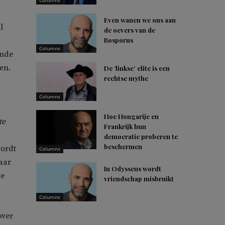
Columns
Even wanen we ons aan
l
de oevers van de
Bosporus
Columns
ende
en.
De ‘linkse’ elite is een
rechtse mythe
Columns
Hoe Hongarije en
te
Frankrijk hun
democratie proberen te
beschermen
wordt
Columns
aar
In Odysseus wordt
te
vriendschap misbruikt
Columns
over