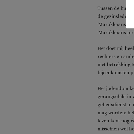
Tussen de hulpve
de gezinsleden v
‘Marokkaans-Ned
‘Marokkaans pro
Het doet mij heel
rechters en and
met betrekking t
bijeenkomsten pr
Het jodendom ken
gerangschikt in 
gebedsdienst in 
mag worden: het 
leven kent nog éé
misschien wel het