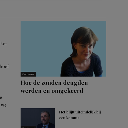
rker
 hoef
Columns
Hoe de zonden deugden
werden en omgekeerd
e
s we
Het blijft uiteindelijk bij
een komma