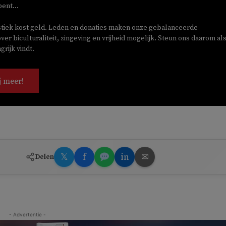
bent...
stiek kost geld. Leden en donaties maken onze gebalanceerde
ver biculturaliteit, zingeving en vrijheid mogelijk. Steun ons daarom als
rijk vindt.
j meer!
𝕏
f
in
✉
Delen
- Advertentie -