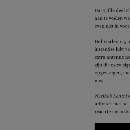
Dat vijfde deel z
aan te voelen wa
even niet in voor
Hulpverlening, o
instanties lukt v
extra antenne nod
zijn die extra s
opgevangen, maa
mis.
Naziha’s Lente
ho
affiniteit met he
risico te mislukk