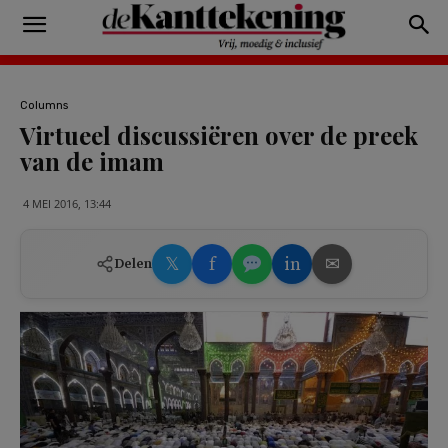
Columns
Virtueel discussiëren over de preek
van de imam
4 MEI 2016, 13:44
𝕏
f
in
✉
Delen