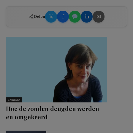
𝕏
f
in
✉
Delen
Columns
Hoe de zonden deugden werden
en omgekeerd