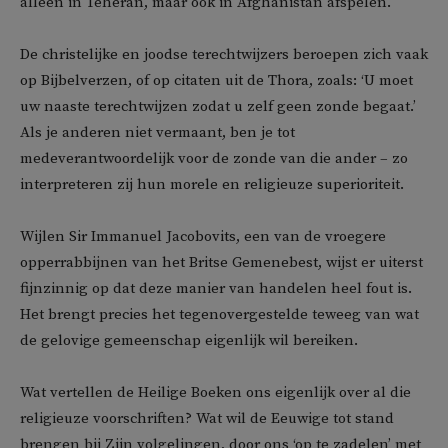
alleen in Teheran, maar ook in Afghanistan afspelen.
De christelijke en joodse terechtwijzers beroepen zich vaak
op Bijbelverzen, of op citaten uit de Thora, zoals: ‘U moet
uw naaste terechtwijzen zodat u zelf geen zonde begaat.’
Als je anderen niet vermaant, ben je tot
medeverantwoordelijk voor de zonde van die ander – zo
interpreteren zij hun morele en religieuze superioriteit.
Wijlen Sir Immanuel Jacobovits, een van de vroegere
opperrabbijnen van het Britse Gemenebest, wijst er uiterst
fijnzinnig op dat deze manier van handelen heel fout is.
Het brengt precies het tegenovergestelde teweeg van wat
de gelovige gemeenschap eigenlijk wil bereiken.
Wat vertellen de Heilige Boeken ons eigenlijk over al die
religieuze voorschriften? Wat wil de Eeuwige tot stand
brengen bij Zijn volgelingen, door ons ‘op te zadelen’ met