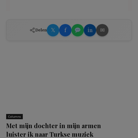
𝕏
f
in
✉
Delen
Columns
Met mijn dochter in mijn armen
luister ik naar Turkse muziek