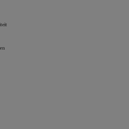
teit
ren