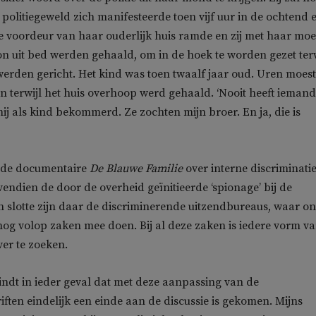
 politiegeweld zich manifesteerde toen vijf uur in de ochtend 
e voordeur van haar ouderlijk huis ramde en zij met haar mo
n uit bed werden gehaald, om in de hoek te worden gezet terw
rden gericht. Het kind was toen twaalf jaar oud. Uren moest
an terwijl het huis overhoop werd gehaald. ‘Nooit heeft iemand
ij als kind bekommerd. Ze zochten mijn broer. En ja, die is
k de documentaire
De Blauwe Familie
over interne discriminatie
vendien de door de overheid geïnitieerde ‘spionage’ bij de
 slotte zijn daar de discriminerende uitzendbureaus, waar o
g volop zaken mee doen. Bij al deze zaken is iedere vorm v
 ver te zoeken.
vindt in ieder geval dat met deze aanpassing van de
ften eindelijk een einde aan de discussie is gekomen. Mijns