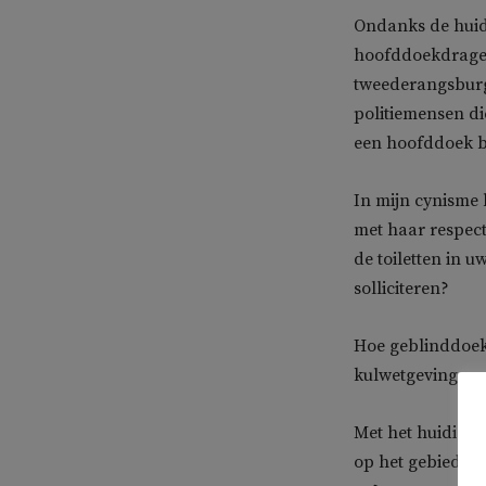
Ondanks de huidi
hoofddoekdragers
tweederangsburge
politiemensen die
een hoofddoek be
In mijn cynisme 
met haar respec
de toiletten in 
solliciteren?
Hoe geblinddoekt 
kulwetgeving.
Met het huidige be
op het gebied va