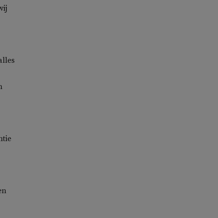
wij
alles
n
ntie
en