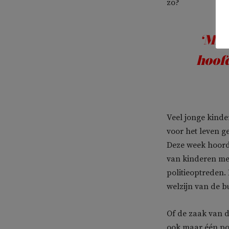
zo?
‘Mij
hoofd
Veel jonge kinde
voor het leven g
Deze week hoorde
van kinderen met
politieoptreden. 
welzijn van de b
Of de zaak van di
ook maar één posi