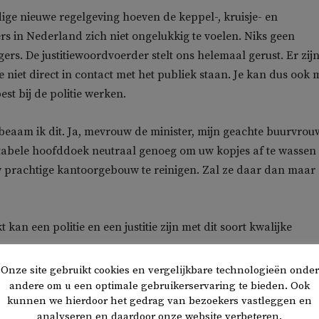
ge nieuwe regelgeving hoeven de keppel-, kruisje- en
 in Nederland zich niet ongelukkig te voelen. Niks geen
rs. De justitiewoordvoerder stelt ons helemaal gerust. Er zijn
 niet direct in contact met het publiek staan. Je kan dus ook 
st bij de politie werken.
beaam ik dit. Ja, mevrouw de minister, mijn geachte buurvrouw
tabele hoofddoek neutraal genoeg om uw kopjes af te wassen
uw prachtige kantoorgebouw te reinigen. Zal ze daar dan maar
kan een politie en een justitie zijn met dit soort kwalijke
Onze site gebruikt cookies en vergelijkbare technologieën onder
sluit lijkt het alsof justitie en politie alles binnen hun organis
andere om u een optimale gebruikerservaring te bieden. Ook
kunnen we hierdoor het gedrag van bezoekers vastleggen en
n neutraliteit en burgerschap nu wel op orde hebben. Maar is
analyseren en daardoor onze website verbeteren.