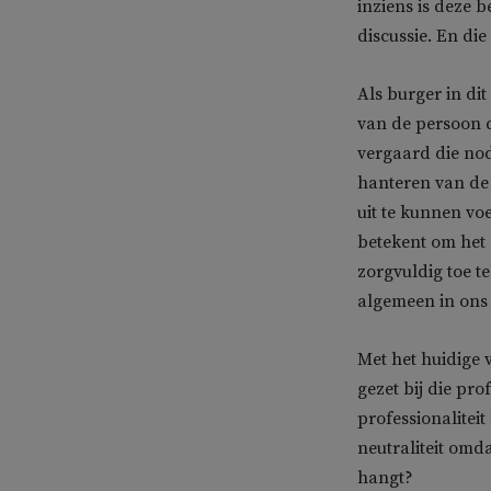
inziens is deze b
discussie. En die
Als burger in di
van de persoon d
vergaard die nodi
hanteren van de
uit te kunnen vo
betekent om het
zorgvuldig toe te
algemeen in ons
Met het huidige 
gezet bij die pro
professionalitei
neutraliteit omd
hangt?