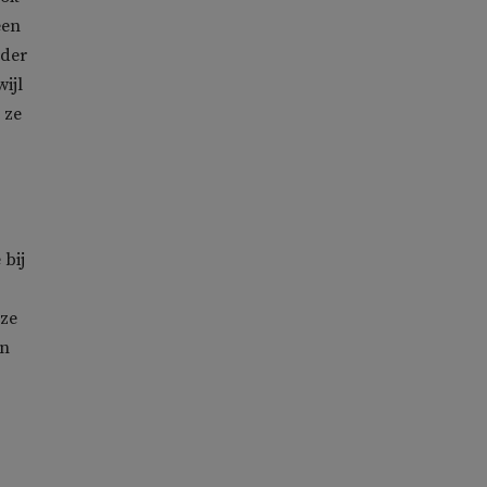
een
eder
ijl
 ze
 bij
nze
an