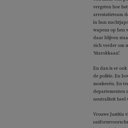
vergeten hoe het
arrestatieteam d
in hun nachtjapo
wapens op hen we
daar blijven sta
zich verder om m
‘Marokkaan’.’
En dan is er oo
de politie. En bo
moskeeën. En ten
departementen no
neutraliteit heel
Vrouwe Justitia 
uniformvoorschri