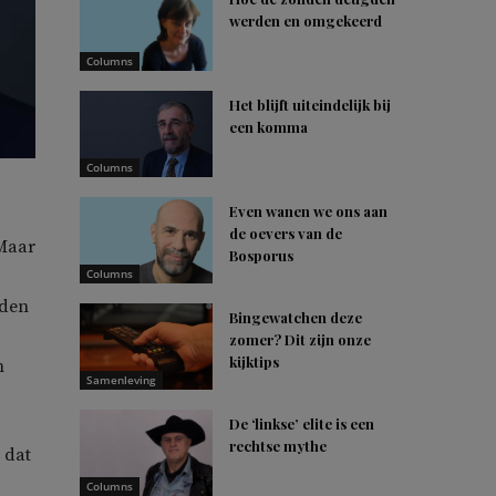
werden en omgekeerd
Columns
Het blijft uiteindelijk bij
een komma
Columns
Even wanen we ons aan
de oevers van de
 Maar
Bosporus
Columns
rden
Bingewatchen deze
zomer? Dit zijn onze
kijktips
n
Samenleving
De ‘linkse’ elite is een
rechtse mythe
 dat
Columns