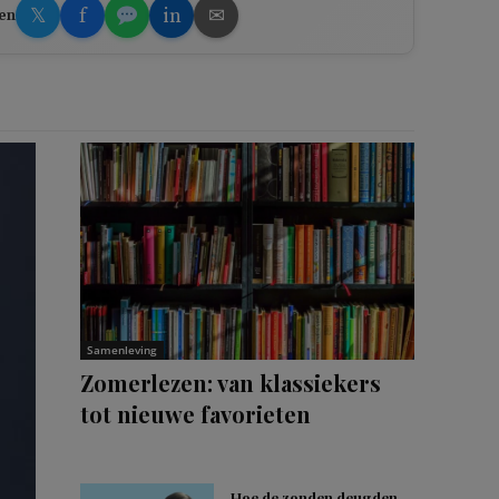
𝕏
f
in
✉
en
Samenleving
Zomerlezen: van klassiekers
tot nieuwe favorieten
Hoe de zonden deugden