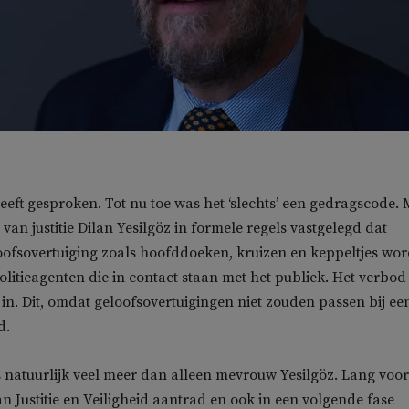
heeft gesproken. Tot nu toe was het ‘slechts’ een gedragscode.
 van justitie Dilan Yesilgöz in formele regels vastgelegd dat
oofsovertuiging zoals hoofddoeken, kruizen en keppeltjes wo
litieagenten die in contact staan met het publiek. Het verbod
in. Dit, omdat geloofsovertuigingen niet zouden passen bij ee
d.
is natuurlijk veel meer dan alleen mevrouw Yesilgöz. Lang voor
van Justitie en Veiligheid aantrad en ook in een volgende fase