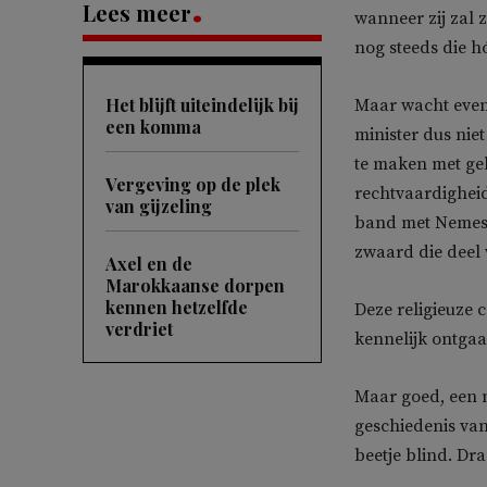
Lees meer
wanneer zij zal 
nog steeds die h
Het blijft uiteindelijk bij
Maar wacht even.
een komma
minister dus niet
te maken met gel
Vergeving op de plek
rechtvaardigheid
van gijzeling
band met Nemesi
zwaard die deel 
Axel en de
Marokkaanse dorpen
kennen hetzelfde
Deze religieuze 
verdriet
kennelijk ontgaa
Maar goed, een m
geschiedenis van
beetje blind. Dr