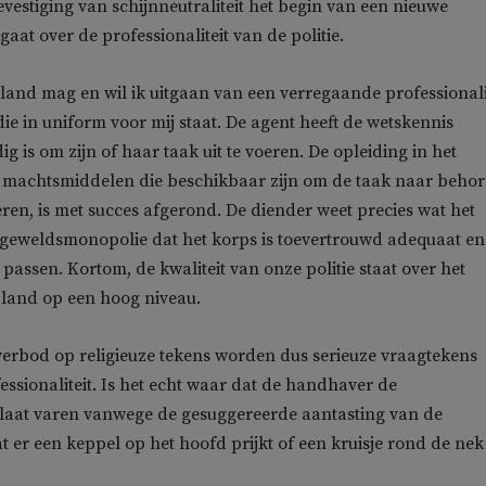
evestiging van schijnneutraliteit het begin van een nieuwe
 gaat over de professionaliteit van de politie.
t land mag en wil ik uitgaan van een verregaande professionali
ie in uniform voor mij staat. De agent heeft de wetskennis
g is om zijn of haar taak uit te voeren. De opleiding in het
 machtsmiddelen die beschikbaar zijn om de taak naar beho
eren, is met succes afgerond. De diender weet precies wat het
 geweldsmonopolie dat het korps is toevertrouwd adequaat en
 passen. Kortom, de kwaliteit van onze politie staat over het
 land op een hoog niveau.
verbod op religieuze tekens worden dus serieuze vraagtekens
fessionaliteit. Is het echt waar dat de handhaver de
t laat varen vanwege de gesuggereerde aantasting van de
at er een keppel op het hoofd prijkt of een kruisje rond de nek