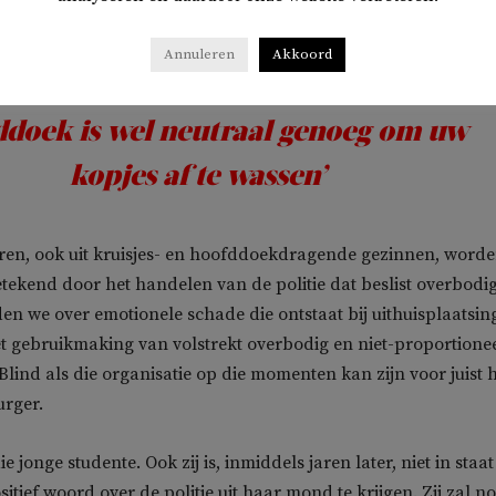
Annuleren
Akkoord
n buurvrouw met haar respectabele
doek is wel neutraal genoeg om uw
kopjes af te wassen’
ren, ook uit kruisjes- en hoofddoekdragende gezinnen, word
etekend door het handelen van de politie dat beslist overbodig 
n we over emotionele schade die ontstaat bij uithuisplaatsin
 gebruikmaking van volstrekt overbodig en niet-proportione
Blind als die organisatie op die momenten kan zijn voor juist 
urger.
e jonge studente. Ook zij is, inmiddels jaren later, niet in staa
tief woord over de politie uit haar mond te krijgen. Zij zal no