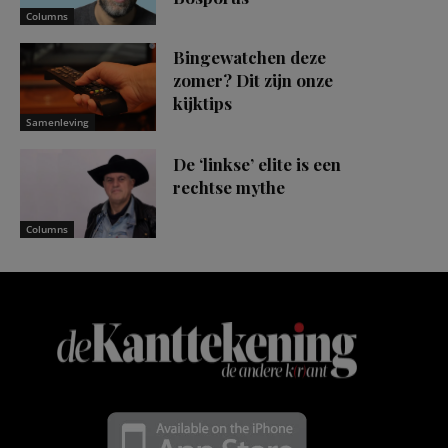
Columns
Bingewatchen deze
zomer? Dit zijn onze
kijktips
Samenleving
De ‘linkse’ elite is een
rechtse mythe
Columns