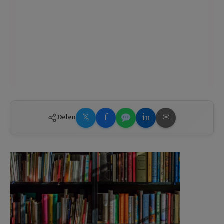
𝕏
f
in
✉
Delen