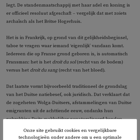
legt. De standenmaatschappij met haar adel en koning is
er officieel resoluut afgeschaft – vergelijk dat met zoiets
archaïsch als het Britse Hogerhuis.
Het is in Frankrijk, op grond van dit gelijkheidsbeginsel,
taboe te vragen waar iemand ‘eigenlijk’ vandaan komt.
Iedereen die op Franse grond geboren is, is automatisch
Fransman: het is het
droit du sol
(recht van de bodem)
versus het
droit du sang
(recht van het bloed).
Dat laatste vormt bijvoorbeeld traditioneel de grondslag
van het Duitse natiebesef, ook juridisch. Dat verklaart dat
de zogeheten Wolga-Duitsers, afstammelingen van Duitse
emigranten uit de achttiende eeuw, ondanks hun
gebrekkige Duits makkelijker genaturaliseerd konden
worden dan de nazaten van Turken die in Duitsland
Onze site gebruikt cookies en vergelijkbare
waren opgegroeid.
technologieën onder andere om u een optimale