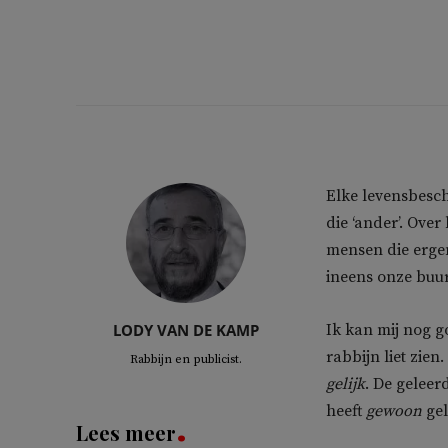
Elke levensbesch
die ‘ander’. Over
mensen die erge
ineens onze buu
LODY VAN DE KAMP
Ik kan mij nog g
rabbijn liet zien
Rabbijn en publicist.
gelijk
. De geleer
heeft
gewoon
geli
Lees meer