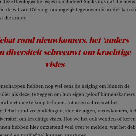
deze theologische lesjes concludeert Sacks dus dat die mens
eid de wil van G’d volgt onmogelijk tegenover die ander kan st
t die ander.
ebat rond nieuwkomers, het ‘anders
en diversiteit schreeuwt om krachtige
visies
enschappen hebben nog wel eens de neiging om binnen de
ulier als deze, te zeggen om hun eigen geloof binnenskamers 
oral niet mee te koop te lopen. Intussen schreeuwt het
e debat rond vreemdelingen, vluchtelingen, nieuwkomers, he
diversiteit om krachtige visies. Hoe we het ook wenden of keren
nen hebben hier ontzettend veel over te melden, wat het deb
rerend en positief zal kunnen aansturen.