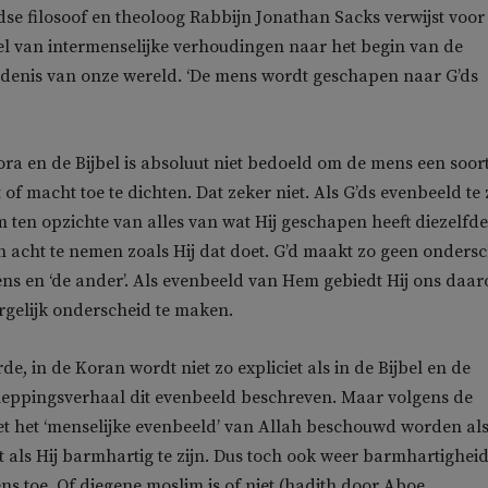
se filosoof en theoloog Rabbijn Jonathan Sacks verwijst voor 
l van intermenselijke verhoudingen naar het begin van de
denis van onze wereld. ‘De mens wordt geschapen naar G’ds
hora en de Bijbel is absoluut niet bedoeld om de mens een soor
 of macht toe te dichten. Dat zeker niet. Als G’ds evenbeeld te z
 ten opzichte van alles van wat Hij geschapen heeft diezelfde
n acht te nemen zoals Hij dat doet. G’d maakt zo geen onders
ns en ‘de ander’. Als evenbeeld van Hem gebiedt Hij ons daa
rgelijk onderscheid te maken.
e, in de Koran wordt niet zo expliciet als in de Bijbel en de
heppingsverhaal dit evenbeeld beschreven. Maar volgens de
t het ‘menselijke evenbeeld’ van Allah beschouwd worden al
 als Hij barmhartig te zijn. Dus toch ook weer barmhartighei
 toe. Of diegene moslim is of niet (hadith door Aboe