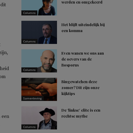
werden en omgekeerd
dit
Columns
Het blijft uiteindelijk bij
een komma
Columns
t
ijn,
Even wanen we ons aan
de oevers van de
Bosporus
cheid
Columns
rom
Bingewatchen deze
zomer? Dit zijn onze
kijktips
Samenleving
De ‘linkse’ elite is een
s een
rechtse mythe
d
Columns