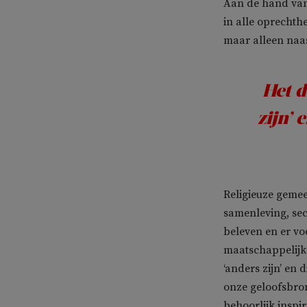
Aan de hand van 
in alle oprechth
maar alleen naas
Het d
zijn’ 
Religieuze geme
samenleving, sec
beleven en er vo
maatschappelijk
‘anders zijn’ en 
onze geloofsbron
behoorlijk inspi