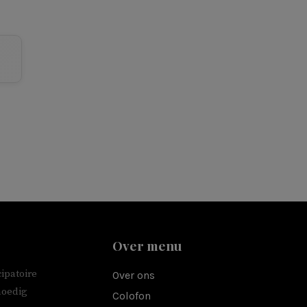
Over menu
ipatoire
Over ons
moedig
Colofon