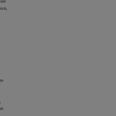
 die
aan,
te
t
,
at