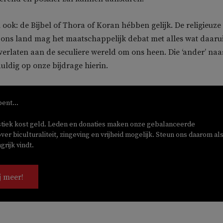
 ook: de Bijbel of Thora of Koran hébben gelijk. De religieuze
ons land mag het maatschappelijk debat met alles wat daarui
verlaten aan de seculiere wereld om ons heen. Die ‘ander’ naa
ldig op onze bijdrage hierin.
bent...
stiek kost geld. Leden en donaties maken onze gebalanceerde
ver biculturaliteit, zingeving en vrijheid mogelijk. Steun ons daarom als
rijk vindt.
j meer!