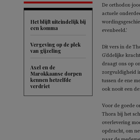
De orthodox-jood
actuele onderdee
Het blijft uiteindelijk bij
wordingsgeschie
een komma
evenbeeld.’
Vergeving op de plek
Dit vers in de T
van gijzeling
G’ddelijke kracht
draagt ons op om
Axel en de
zorgvuldigheid i
Marokkaanse dorpen
kennen hetzelfde
tussen de ene me
verdriet
ook nooit een de
Voor de goede ord
Thora bij het sc
overlevering moe
opdracht, om net
naar de medemens