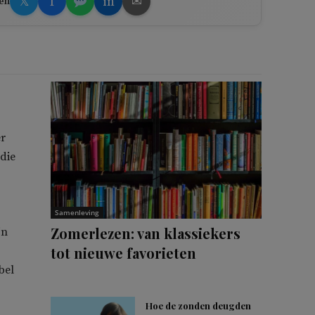
𝕏
f
in
✉
en
er
 die
Samenleving
Zomerlezen: van klassiekers
jn
tot nieuwe favorieten
bel
Hoe de zonden deugden