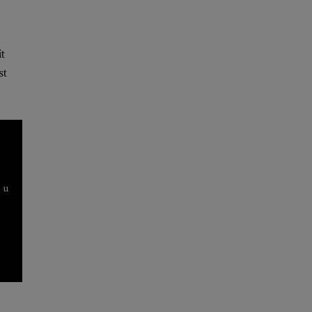
t
st
 u