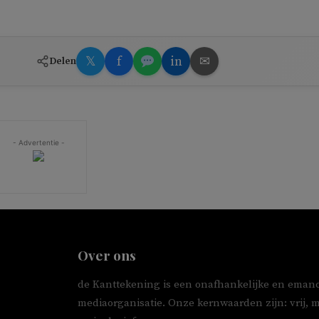
𝕏
f
in
✉
Delen
- Advertentie -
Over ons
de Kanttekening is een onafhankelijke en emanc
mediaorganisatie. Onze kernwaarden zijn: vrij, 