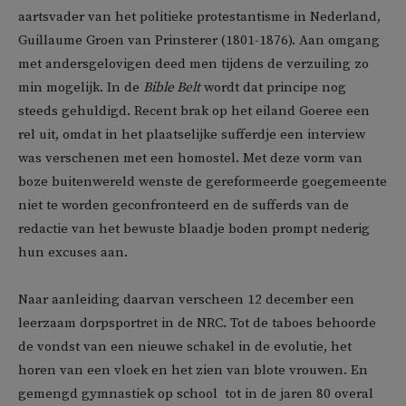
aartsvader van het politieke protestantisme in Nederland,
Guillaume Groen van Prinsterer (1801-1876). Aan omgang
met andersgelovigen deed men tijdens de verzuiling zo
min mogelijk. In de
Bible Belt
wordt dat principe nog
steeds gehuldigd. Recent brak op het eiland Goeree een
rel uit, omdat in het plaatselijke sufferdje een interview
was verschenen met een homostel. Met deze vorm van
boze buitenwereld wenste de gereformeerde goegemeente
niet te worden geconfronteerd en de sufferds van de
redactie van het bewuste blaadje boden prompt nederig
hun excuses aan.
Naar aanleiding daarvan verscheen 12 december een
leerzaam dorpsportret in de NRC. Tot de taboes behoorde
de vondst van een nieuwe schakel in de evolutie, het
horen van een vloek en het zien van blote vrouwen. En
gemengd gymnastiek op school  tot in de jaren 80 overal