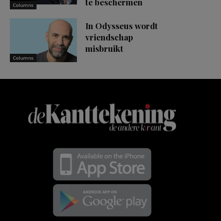
te beschermen
Columns
In Odysseus wordt
vriendschap
misbruikt
Columns