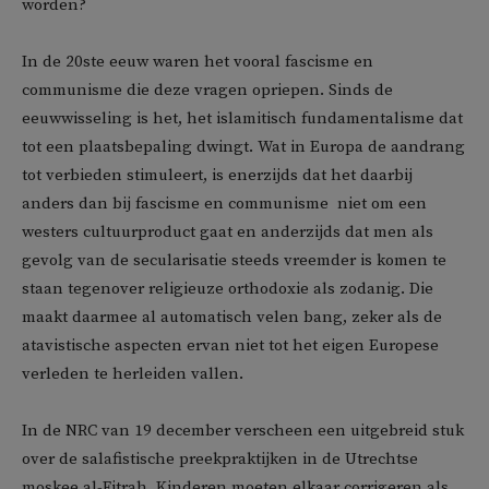
worden?
In de 20ste eeuw waren het vooral fascisme en
communisme die deze vragen opriepen. Sinds de
eeuwwisseling is het, het islamitisch fundamentalisme dat
tot een plaatsbepaling dwingt. Wat in Europa de aandrang
tot verbieden stimuleert, is enerzijds dat het daarbij 
anders dan bij fascisme en communisme  niet om een
westers cultuurproduct gaat en anderzijds dat men als
gevolg van de secularisatie steeds vreemder is komen te
staan tegenover religieuze orthodoxie als zodanig. Die
maakt daarmee al automatisch velen bang, zeker als de
atavistische aspecten ervan niet tot het eigen Europese
verleden te herleiden vallen.
In de NRC van 19 december verscheen een uitgebreid stuk
over de salafistische preekpraktijken in de Utrechtse
moskee al-Fitrah. Kinderen moeten elkaar corrigeren als