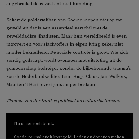
ongebruikelijk  is vast ook niet hun ding.
Zeker: de poldertaliban van Goeree roepen niet op tot
geweld en dat is een essentieel verschil met de
gewelddadige jihadisten. Maar hun wereldbeeld is even
introvert en voor slachtoffers in eigen kring zeker niet
minder beknellend. De sociale controle is groot. Wie zich
zondig gedraagt, wordt evenzeer met uitstoting uit de
gemeenschap bedreigd. Zonder de bijbehorende trauma’s
zou de Nederlandse literatuur  Hugo Claus, Jan Wolkers,
Maarten ’t Hart  overigens amper bestaan.
Thomas von der Dunk is publicist en cultuurhistoricus.
Nu u hier toch bent...
Goede journalistiek kost geld. Leden en donaties maken