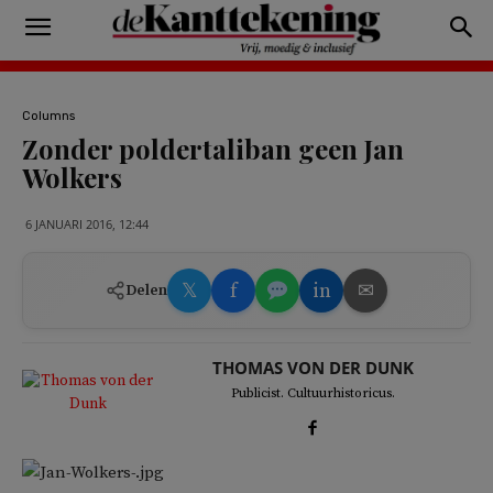
Columns
Zonder poldertaliban geen Jan
Wolkers
6 JANUARI 2016, 12:44
𝕏
f
in
✉
Delen
THOMAS VON DER DUNK
Publicist. Cultuurhistoricus.