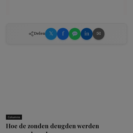
𝕏
f
in
✉
Delen
Columns
Hoe de zonden deugden werden