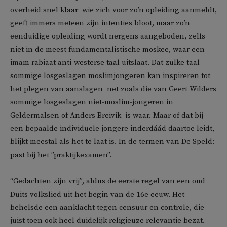
overheid snel klaar  wie zich voor zo’n opleiding aanmeldt,
geeft immers meteen zijn intenties bloot, maar zo’n
eenduidige opleiding wordt nergens aangeboden, zelfs
niet in de meest fundamentalistische moskee, waar een
imam rabiaat anti-westerse taal uitslaat. Dat zulke taal
sommige losgeslagen moslimjongeren kan inspireren tot
het plegen van aanslagen  net zoals die van Geert Wilders
sommige losgeslagen niet-moslim-jongeren in
Geldermalsen of Anders Breivik  is waar. Maar of dat bij
een bepaalde individuele jongere inderdáád daartoe leidt,
blijkt meestal als het te laat is. In de termen van De Speld:
past bij het ”praktijkexamen”.
“Gedachten zijn vrij”, aldus de eerste regel van een oud
Duits volkslied uit het begin van de 16e eeuw. Het
behelsde een aanklacht tegen censuur en controle, die
juist toen ook heel duidelijk religieuze relevantie bezat.