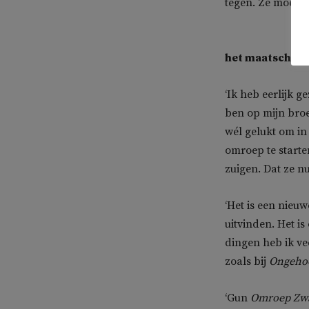
tegen. Ze moeten
het maatschapp
‘Ik heb eerlijk g
ben op mijn broe
wél gelukt om in
omroep te start
zuigen. Dat ze n
‘Het is een nieu
uitvinden. Het i
dingen heb ik ve
zoals bij
Ongeho
‘Gun
Omroep Zw