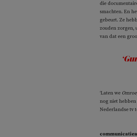
die documentair
smachten. En het 
gebeurt. Ze hebb
zouden zorgen, u
van dat een groo
‘Gu
‘Laten we
Omroe
nog niet hebben 
Nederlandse tv te
communicatiea