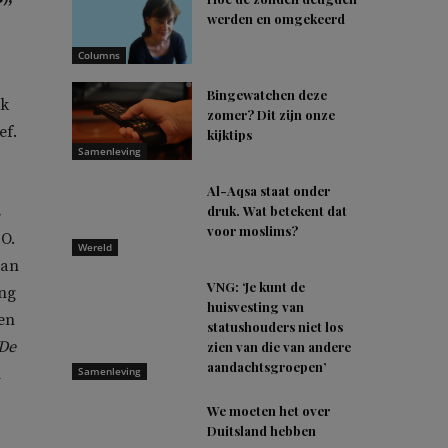
werden en omgekeerd
Columns
Bingewatchen deze
uk
zomer? Dit zijn onze
ef.
kijktips
Samenleving
Al-Aqsa staat onder
s
druk. Wat betekent dat
voor moslims?
O.
Wereld
van
VNG: ‘Je kunt de
ing
huisvesting van
ien
statushouders niet los
De
zien van die van andere
aandachtsgroepen’
l
Samenleving
We moeten het over
Duitsland hebben