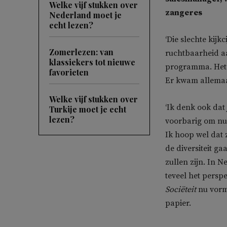
Welke vijf stukken over
zangeres
Nederland moet je
echt lezen?
‘Die slechte kijk
Zomerlezen: van
ruchtbaarheid aa
klassiekers tot nieuwe
programma. Het is
favorieten
Er kwam allemaal
Welke vijf stukken over
‘Ik denk ook dat
Turkije moet je echt
lezen?
voorbarig om nu
Ik hoop wel dat
de diversiteit g
zullen zijn. In 
teveel het persp
Sociëteit
nu vorme
papier.