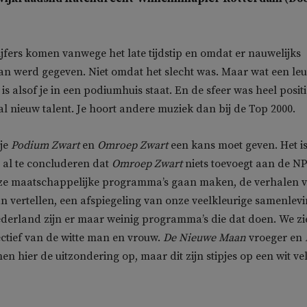
cijfers komen vanwege het late tijdstip en omdat er nauwelijks
n werd gegeven. Niet omdat het slecht was. Maar wat een le
 alsof je in een podiumhuis staat. En de sfeer was heel positi
 nieuw talent. Je hoort andere muziek dan bij de Top 2000.
 je
Podium Zwart
en
Omroep Zwart
een kans moet geven. Het i
 al te concluderen dat
Omroep Zwart
niets toevoegt aan de NP
 ze maatschappelijke programma’s gaan maken, de verhalen 
aan vertellen, een afspiegeling van onze veelkleurige samenlev
Nederland zijn er maar weinig programma’s die dat doen. We z
ectief van de witte man en vrouw.
De Nieuwe Maan
vroeger en
n hier de uitzondering op, maar dit zijn stipjes op een wit ve