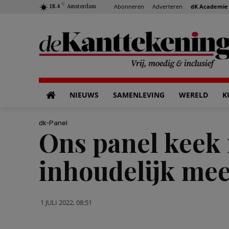
C
Abonneren
Adverteren
dK Academie
18.4
Amsterdam
NIEUWS
SAMENLEVING
WERELD
K
dk-Panel
Ons panel keek 
inhoudelijk mee
1 JULI 2022, 08:51