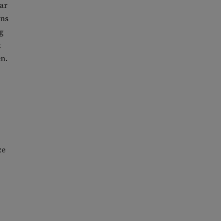
ar
ons
g
t
n.
ze