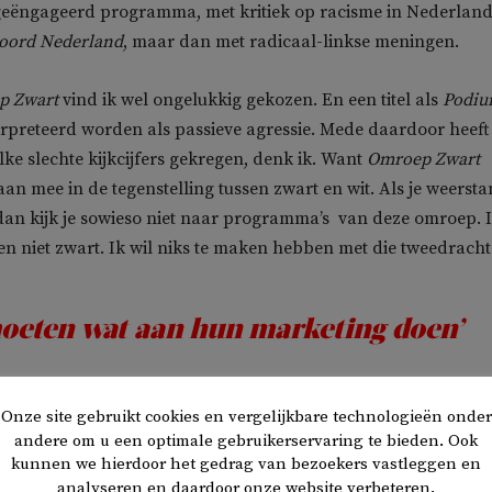
geëngageerd programma, met kritiek op racisme in Nederland
oord Nederland
, maar dan met radicaal-linkse meningen.
p Zwart
vind ik wel ongelukkig gekozen. En een titel als
Podi
rpreteerd worden als passieve agressie. Mede daardoor heeft
ke slechte kijkcijfers gekregen, denk ik. Want
Omroep Zwart
aan mee in de tegenstelling tussen zwart en wit. Als je weerst
 dan kijk je sowieso niet naar programma’s van deze omroep. 
ben niet zwart. Ik wil niks te maken hebben met die tweedracht
moeten wat aan hun marketing doen’
mroep Zwart
een andere naam hebben als ze meer mensen wi
Onze site gebruikt cookies en vergelijkbare technologieën onder
eten ze wat aan hun marketing doen. Ik zag eens langs de we
andere om u een optimale gebruikerservaring te bieden. Ook
kunnen we hierdoor het gedrag van bezoekers vastleggen en
mroep Zwart
ging uitzenden, maar kwam op social media niet
analyseren en daardoor onze website verbeteren.