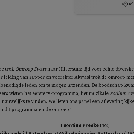
Del
ie trok
Omroep Zwart
naar Hilversum: tijd voor échte diversite
er leiding van rapper en voorzitter Akwasi trok de omroep me
 benodigde leden om te mogen uitzenden. De boodschap kw
kers wisten het eerste tv-programma, het muzikale
Podium Zw
 nauwelijks te vinden. We lieten ons panel een aflevering kijk
van dit programma en de omroep?
Leontine Vreeke (46),
wijkraadslid Katendrecht-Wilhelminapier Rotterdam (D66