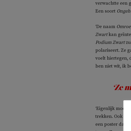
verwachtte een 
Een soort
Ongeh
‘De naam
Omroe
Zwart
kan geïnte
Podium Zwart
zul
polariseert. Ze g
voelt hiertegen,
ben niet wit, ik 
‘Ze 
‘Eigenlijk moet
O
trekken. Ook mo
een poster dat
O