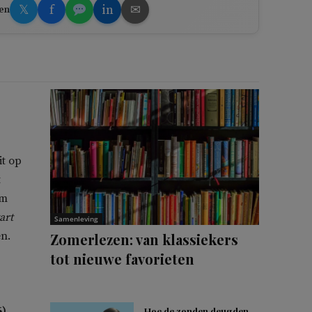
𝕏
f
in
✉
en
it op
t
am
art
Samenleving
en.
Zomerlezen: van klassiekers
tot nieuwe favorieten
),
Hoe de zonden deugden