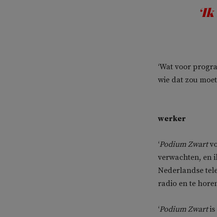
‘Ik
‘Wat voor progr
wie dat zou moet
werker
‘
Podium Zwart
vo
verwachten, en i
Nederlandse tele
radio en te horen
‘
Podium Zwart
is