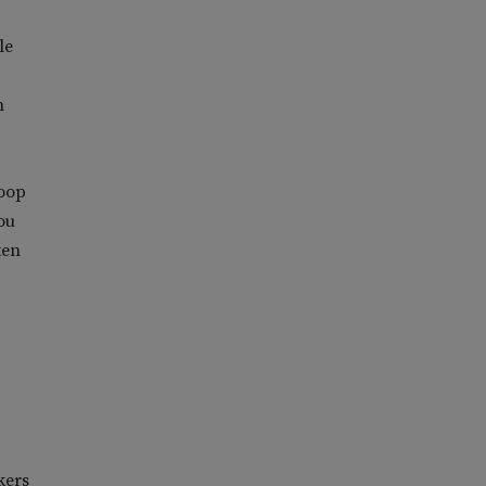
le
n
hoop
ou
ken
kers