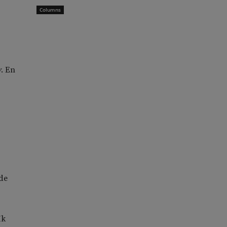
Columns
w
. En
 de
Ik