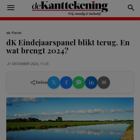
dk-Panel
dK Eindejaarspanel blikt terug. En
wat brengt 2024?
21 DECEMBER 2023, 11:23
𝕏
f
in
✉
Delen