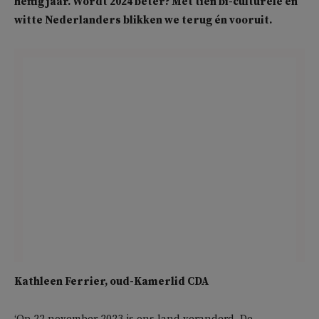
heftig jaar. Wordt 2024 beter? Met tien bi-culturele en
witte Nederlanders blikken we terug én vooruit.
Kathleen Ferrier, oud-Kamerlid CDA
‘Op 22 november 2023 is ons land veranderd. De