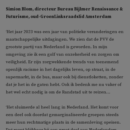
Simion Blom, directeur Bureau Bijlmer Renaissance &
Futurisme, oud-GroenLinksraadslid Amsterdam
‘Het jaar 2023 was een jaar van politieke veranderingen en
maatschappelijke uitdagingen. We zien dat de PVV de
grootste partij van Nederland is geworden. In mijn
omgeving zie ik een golf van onzekerheid en zorgen om
veiligheid. Er zijn zorgwekkende trends van toenemend
openlijk racisme in het dagelijks leven, op straat, in de
supermarkt, in de bus, maar ook bij dienstloketten, zonder
dat je het in de gaten hebt. Ook ik bedenk me nu vaker of
het wel echt nodig is om de Randstad uit te reizen…
‘Het sluimerde al heel lang in Nederland. Het komt voor
een deel ook doordat gemarginaliseerde groepen steeds
meer hun rechtmatige plaats in de samenleving opeisen.
Dat roept blijkbaar bij een groot deel van Nederlanders