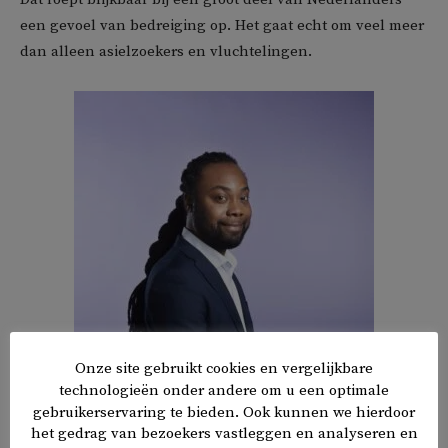
een gevoel van bedreiging op. Het gaat echt om veel meer
dan alleen asielzoekers en vluchtelingen.
Onze site gebruikt cookies en vergelijkbare
technologieën onder andere om u een optimale
gebruikerservaring te bieden. Ook kunnen we hierdoor
‘2023 was ook het jaar waarin de koning excuses maakte
het gedrag van bezoekers vastleggen en analyseren en