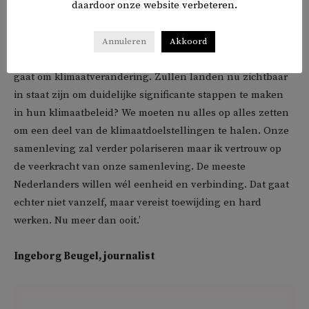
voor de rol van het koningshuis in de slavernij. Gelukkig
daardoor onze website verbeteren.
wordt er steeds meer er gesproken over herstel.
Annuleren
Akkoord
‘Vooruitkijkend op 2024: dat wordt een cruciaal jaar als het
gaat om klimaatverandering. Zullen landen nu zichtbaar
in staat zijn om duidelijke significante stappen te maken
in hun klimaatbeleid? We moeten nu alles op alles zetten
om een deel van de klimaatdoelstellingen te halen. Onze
samenleving zal verder polariseren maar ik vertrouw op
de veerkracht van onze samenleving. De meeste
Nederlanders willen wél eenheid en verbinding. Dat gaat
echter niet vanzelf, maar vereist toewijding en hard
werken. Nu meer dan ooit.’
Ingeborg Beugel, journalist