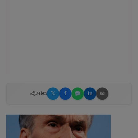
𝕏
f
in
✉
Delen