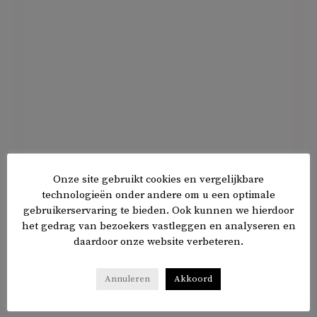
De Friezen kennen geen PKK-achtige beweging. Is dat
Onze site gebruikt cookies en vergelijkbare
niet ook een kenmerkend verschil?
technologieën onder andere om u een optimale
gebruikerservaring te bieden. Ook kunnen we hierdoor
het gedrag van bezoekers vastleggen en analyseren en
‘Inderdaad. De Friezen vinden dat niet nodig, ook omdat
daardoor onze website verbeteren.
ze in democratische landen wonen.’
Annuleren
Akkoord
Wat vindt u eigenlijk van de PKK?