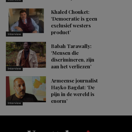
Khaled Chouket:
‘Democratie is geen
exclusief westers
product’
Interview
Babah Tarawally:
‘Mensen die
discrimineren, zijn
aan het verliezen’
Interview
Armeense journalist
Hayko Bagdat: ‘De
pijn in de wereld is
enorm’
Interview