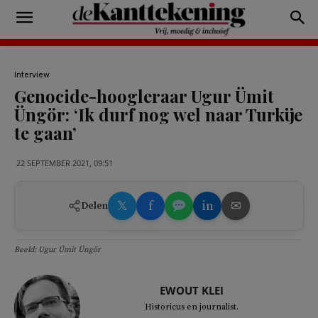
Interview
Genocide-hoogleraar Ugur Ümit
Üngör: ‘Ik durf nog wel naar Turkije
te gaan’
22 SEPTEMBER 2021, 09:51
𝕏
f
in
✉
Delen
Beeld: Ugur Ümit Üngör
EWOUT KLEI
Historicus en journalist.