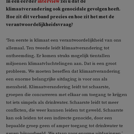
In een eerder
interview
zei u dat de
klimaatverandering ook genocidale gevolgen heeft.
Hoe zit dit verband precies en hoe zit het met de
verantwoordelijkheidsvraag?
‘Ten eerste is klimaat een verantwoordelijkheid van ons
allemaal. Ten tweede leidt klimaatverandering tot
ontheemding. Er komen straks mogelijk tientallen
miljoenen klimaatvluchtelingen aan. Dat is een groot
probleem. We moeten beseffen dat klimaatverandering
een enorme belangrijke uitdaging is voor ons als
mensheid. Klimaatverandering leidt tot schaarste,
groepen die concurreren met elkaar om toegang te krijgen
tot iets simpels als drinkwater. Schaarste leidt tot meer
conflicten, die weer kunnen leiden tot geweld. Schaarste
kan ook leiden tot een indirecte genocide, door een
bepaalde groep geen of amper toegang tot drinkwater te
geven bijvoorbeeld. We staan voor enorme uitdagingen.’