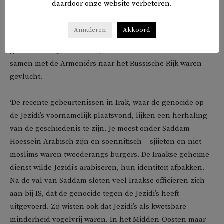
daardoor onze website verbeteren.
de hoofdgroep waren waartegen het genocidale geweld
van de nazi’s zich keerde, maar er ook veel Roma en Sinti
Annuleren
Akkoord
werden vermoord. In Armenië heb je Jezidi-dorpen die zijn
gesticht door Jezidi’s die tijdens de Armeense Genocide
samen met de Armeniërs naar het Russische Rijk waren
gevlucht.
‘De recente gebeurtenissen in Irak, waar de genocide op
de Jezidi’s voornamelijk plaatsvond, lijken een herhaling
van de geschiedenis te zijn. Je moest onder Saddam
Hoessein Arabisch zijn en soennitisch – sjiieten en niet-
moslims waren tweederangs burgers. De Iraakse geheime
dienst wilde Jezidi’s arabiseren, hun identiteit afpakken.
Na de val van Saddam sloten veel Iraakse officieren zich
aan bij IS, dat de genocide tegen de Jezidi’s heeft
uitgevoerd. Zij wisten ook dat Jezidi’s als kwetsbare
minderheid vogelvrij waren. In het Midden-Oosten maar