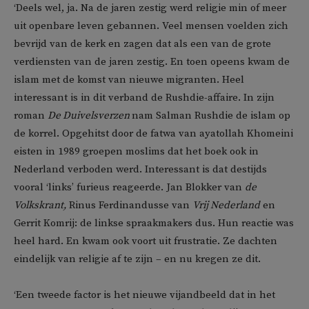
‘Deels wel, ja. Na de jaren zestig werd religie min of meer
uit openbare leven gebannen. Veel mensen voelden zich
bevrijd van de kerk en zagen dat als een van de grote
verdiensten van de jaren zestig. En toen opeens kwam de
islam met de komst van nieuwe migranten. Heel
interessant is in dit verband de Rushdie-affaire. In zijn
roman
De Duivelsverzen
nam Salman Rushdie de islam op
de korrel. Opgehitst door de fatwa van ayatollah Khomeini
eisten in 1989 groepen moslims dat het boek ook in
Nederland verboden werd. Interessant is dat destijds
vooral ‘links’ furieus reageerde. Jan Blokker van
de
Volkskrant,
Rinus Ferdinandusse van
Vrij Nederland
en
Gerrit Komrij: de linkse spraakmakers dus. Hun reactie was
heel hard. En kwam ook voort uit frustratie. Ze dachten
eindelijk van religie af te zijn – en nu kregen ze dit.
‘Een tweede factor is het nieuwe vijandbeeld dat in het