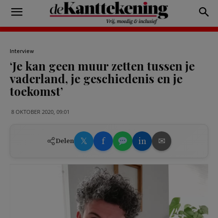
Interview
‘Je kan geen muur zetten tussen je
vaderland, je geschiedenis en je
toekomst’
8 OKTOBER 2020, 09:01
𝕏
f
in
✉
Delen