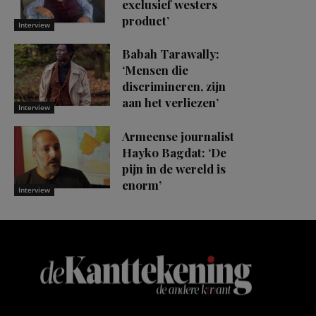
exclusief westers
product’
Interview
Babah Tarawally:
‘Mensen die
discrimineren, zijn
aan het verliezen’
Interview
Armeense journalist
Hayko Bagdat: ‘De
pijn in de wereld is
enorm’
Interview