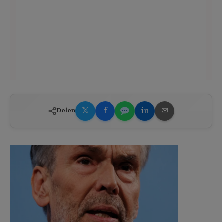
𝕏
f
in
✉
Delen