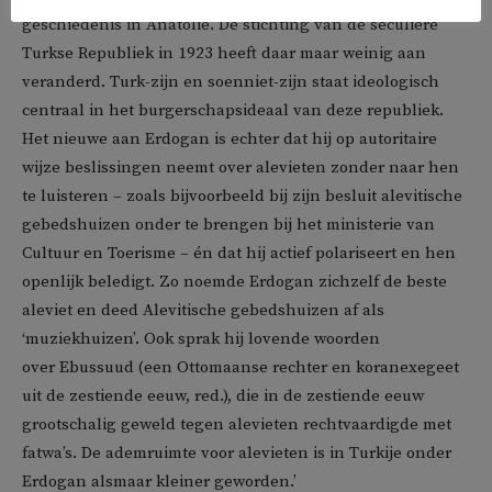
geschiedenis in Anatolië. De stichting van de seculiere
Turkse Republiek in 1923 heeft daar maar weinig aan
veranderd. Turk-zijn en soenniet-zijn staat ideologisch
centraal in het burgerschapsideaal van deze republiek.
Het nieuwe aan Erdogan is echter dat hij op autoritaire
wijze beslissingen neemt over alevieten zonder naar hen
te luisteren – zoals bijvoorbeeld bij zijn besluit alevitische
gebedshuizen onder te brengen bij het ministerie van
Cultuur en Toerisme – én dat hij actief polariseert en hen
openlijk beledigt. Zo noemde Erdogan zichzelf de beste
aleviet en deed Alevitische gebedshuizen af als
‘muziekhuizen’. Ook sprak hij lovende woorden
over Ebussuud (een Ottomaanse rechter en koranexegeet
uit de zestiende eeuw, red.), die in de zestiende eeuw
grootschalig geweld tegen alevieten rechtvaardigde met
fatwa’s. De ademruimte voor alevieten is in Turkije onder
Erdogan alsmaar kleiner geworden.’