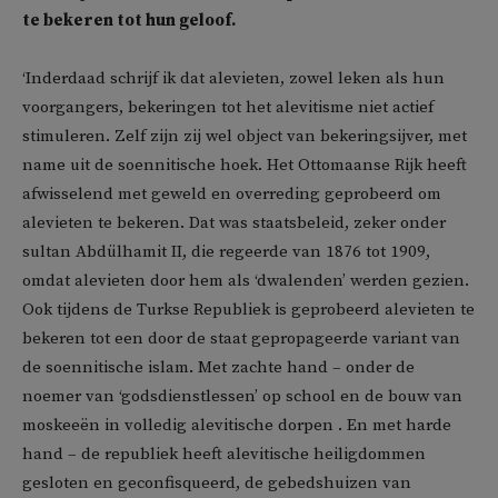
te bekeren tot hun geloof.
‘Inderdaad schrijf ik dat alevieten, zowel leken als hun
voorgangers, bekeringen tot het alevitisme niet actief
stimuleren. Zelf zijn zij wel object van bekeringsijver, met
name uit de soennitische hoek. Het Ottomaanse Rijk heeft
afwisselend met geweld en overreding geprobeerd om
alevieten te bekeren. Dat was staatsbeleid, zeker onder
sultan Abdülhamit II, die regeerde van 1876 tot 1909,
omdat alevieten door hem als ‘dwalenden’ werden gezien.
Ook tijdens de Turkse Republiek is geprobeerd alevieten te
bekeren tot een door de staat gepropageerde variant van
de soennitische islam. Met zachte hand – onder de
noemer van ‘godsdienstlessen’ op school en de bouw van
moskeeën in volledig alevitische dorpen . En met harde
hand – de republiek heeft alevitische heiligdommen
gesloten en geconfisqueerd, de gebedshuizen van