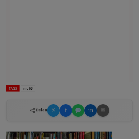
TAGS
nr. 63
𝕏
f
in
✉
Delen