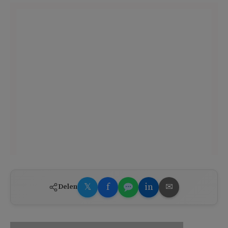
𝕏
f
in
✉
Delen