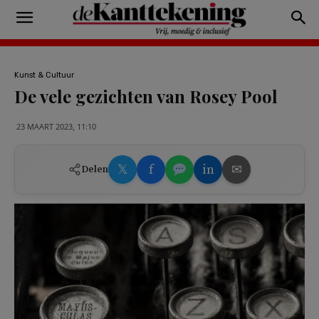
Kunst & Cultuur
De vele gezichten van Rosey Pool
23 MAART 2023, 11:10
𝕏
f
in
✉
Delen