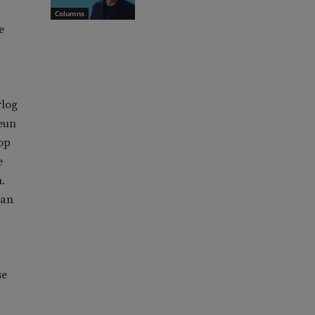
Columns
e
rlog
teun
op
e
.
van
se