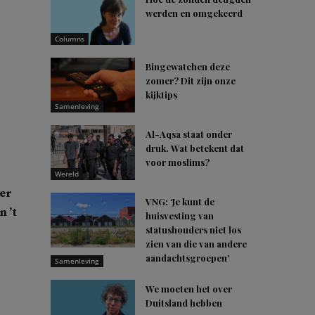
werden en omgekeerd
Columns
Bingewatchen deze
zomer? Dit zijn onze
kijktips
Samenleving
Al-Aqsa staat onder
druk. Wat betekent dat
voor moslims?
Wereld
ter
VNG: ‘Je kunt de
n ’t
huisvesting van
statushouders niet los
zien van die van andere
aandachtsgroepen’
Samenleving
We moeten het over
Duitsland hebben