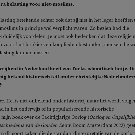
tra belasting voor niet-moslims.
elasting betekende echter ook dat zij niet in het leger hoefden 
moslims in principe wel verplicht waren. Zo bezien had die
k duidelijk voordelen. Je moet ook bedenken dat deze religieu
vooral uit bankiers en kooplieden bestonden, mensen die w
lasting kunnen missen.’
rijheid in Nederland heeft een Turks-islamitisch tintje. D
inig bekend historisch feit onder christelijke Nederlander
?
eker. Het is niet onbekend onder historici, maar het wordt volge
d in het onderwijs of in populariserende historische
In mijn boek over de Tachtigjarige Oorlog (
Oorlog en Ongelijkhe
geschiedenis van de Gouden Eeuw
, Boom Amsterdam 2022) geef
an dit soort zaken die de standaardinterpretatie van de oorlog