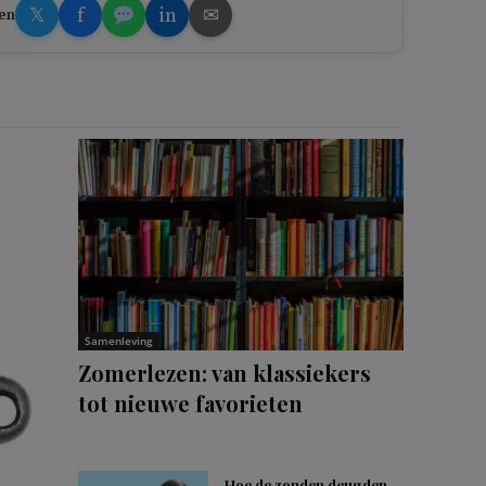
𝕏
f
in
✉
en
Samenleving
Zomerlezen: van klassiekers
tot nieuwe favorieten
Hoe de zonden deugden