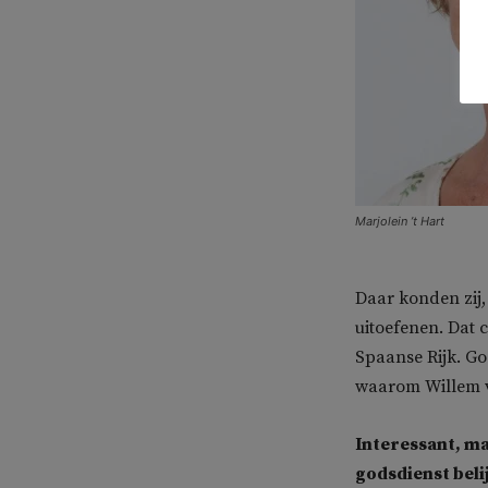
Marjolein ’t Hart
Daar konden zij,
uitoefenen. Dat 
Spaanse Rijk. God
waarom Willem v
Interessant, ma
godsdienst bel