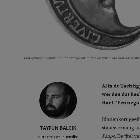
Een geuzenmedaille, een hangertje uit 1570 in de vorm van een halve ma
Al in de Tachti
werden dat hech
Hart
. ‘Een nega
Binnenkort geef
TAYFUN BALCIK
staatsvorming aa
Paaps
. De titel 
Historicus en journalist.