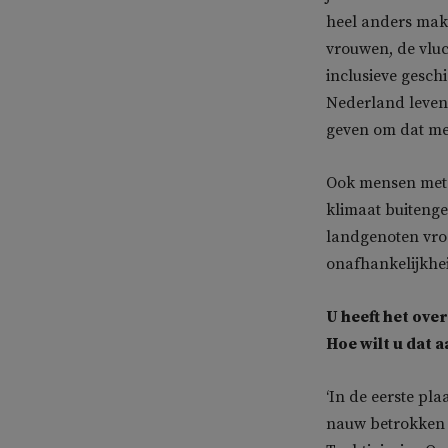
heel anders mak
vrouwen, de vluc
inclusieve gesch
Nederland leven 
geven om dat met
Ook mensen met 
klimaat buitenges
landgenoten vroe
onafhankelijkhei
U heeft het ove
Hoe wilt u dat 
‘In de eerste pl
nauw betrokken 