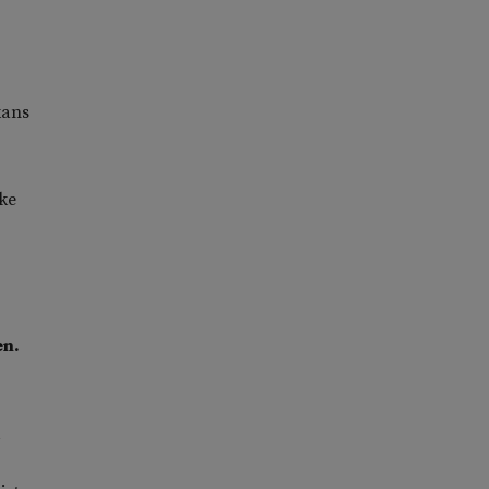
kans
ke
en.