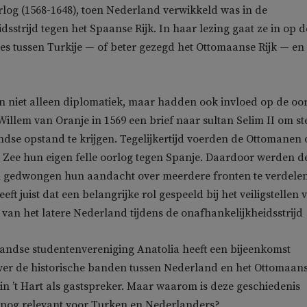
rlog (1568-1648), toen Nederland verwikkeld was in de
dsstrijd tegen het Spaanse Rijk. In haar lezing gaat ze in op d
ies tussen Turkije — of beter gezegd het Ottomaanse Rijk — en
en niet alleen diplomatiek, maar hadden ook invloed op de oo
 Willem van Oranje in 1569 een brief naar sultan Selim II om s
dse opstand te krijgen. Tegelijkertijd voerden de Ottomanen 
 Zee hun eigen felle oorlog tegen Spanje. Daardoor werden d
 gedwongen hun aandacht over meerdere fronten te verdelen
eeft juist dat een belangrijke rol gespeeld bij het veiligstellen 
van het latere Nederland tijdens de onafhankelijkheidsstrijd
andse studentenvereniging Anatolia heeft een bijeenkomst
ver de historische banden tussen Nederland en het Ottomaan
n ’t Hart
als gastspreker. Maar waarom is deze geschiedenis
nog relevant voor Turken en Nederlanders?