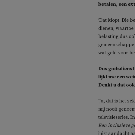
betalen, een ex
‘Dat klopt. Die b
dienen, waartoe 
belasting dus oo
gemeenschappen 
wat geld voor be
Dus godsdienstv
lijkt me een we
Denkt u dat ook
‘Ja, dat is het z
mij nooit genoem
televisieseries. 
Een inclusieve 
juist aandacht a