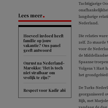
Tachtigjarige Oo
onafhankelijkhei
Lees meer
langdurige relat
Nederland.
Hoeveel invloed heeft
Die relaties war
familie op jouw
zelf. Zo stuurde
vakantie? Ons panel
voor de Nederlan
geeft antwoord
de Middellandse
Spaanse troepen
Onrust na Nederland-
Marokko: ‘Het is toch
Volgens ’t Hart h
niet strafbaar om
het grondgebied 
vrolijk te zijn?’
De Turks-Nederl
Respect voor Kadir abi
georganiseerd o
Rijk, met
Marjolei
vandaag de dag 