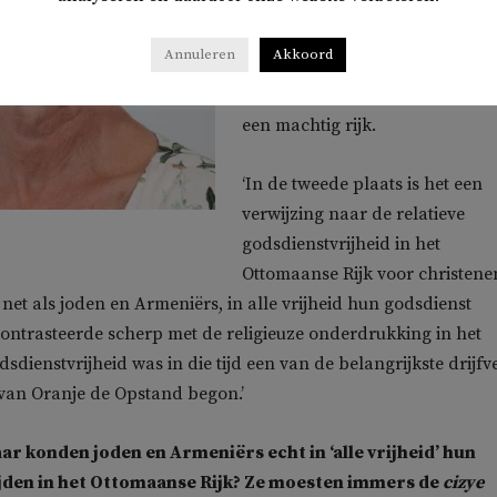
beginjaren van de
onafhankelijkheidsstrijd was er
Annuleren
Akkoord
groot tekort aan geld, mankrac
en wapens. Turkije was in die ti
een machtig rijk.
‘In de tweede plaats is het een
verwijzing naar de relatieve
godsdienstvrijheid in het
Ottomaanse Rijk voor christene
 net als joden en Armeniërs, in alle vrijheid hun godsdienst
contrasteerde scherp met de religieuze onderdrukking in het
sdienstvrijheid was in die tijd een van de belangrijkste drijfv
an Oranje de Opstand begon.’
ar konden joden en Armeniërs echt in ‘alle vrijheid’ hun
ijden in het Ottomaanse Rijk? Ze moesten immers de
cizye