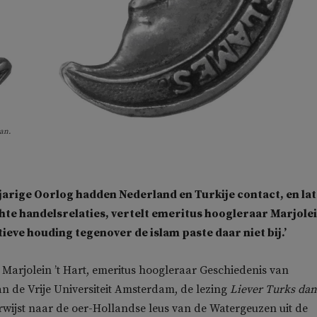
an.
gjarige Oorlog hadden Nederland en Turkije contact, en la
te handelsrelaties, vertelt emeritus hoogleraar
Marjolei
tieve houding tegenover de islam paste daar niet bij.’
t
Marjolein ’t Hart
, emeritus hoogleraar Geschiedenis van
n de Vrije Universiteit Amsterdam, de lezing
Liever Turks dan
verwijst naar de oer-Hollandse leus van de Watergeuzen uit de