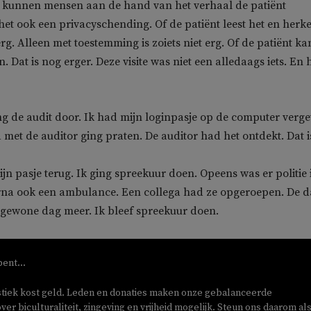
n, kunnen mensen aan de hand van het verhaal de patiënt
het ook een privacy­schending. Of de patiënt leest het en herk
 erg. Alleen met toestemming is zoiets niet erg. Of de patiënt ka
. Dat is nog erger. Deze visite was niet een alledaags iets. En 
g de audit door. Ik had mijn loginpasje op de computer verge
 met de auditor ging praten. De auditor had het ontdekt. Dat i
ijn pasje terug. Ik ging spreekuur doen. Opeens was er politie 
arna ook een ambulance. Een collega had ze opgeroepen. De 
 gewone dag meer. Ik bleef spreekuur doen.
bent...
stiek kost geld. Leden en donaties maken onze gebalanceerde
ver biculturaliteit, zingeving en vrijheid mogelijk. Steun ons daarom als