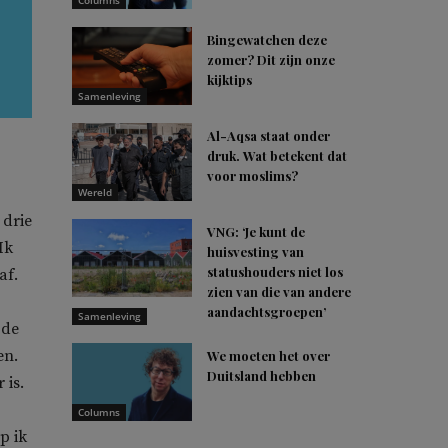
Columns
Bingewatchen deze
zomer? Dit zijn onze
kijktips
Samenleving
Al-Aqsa staat onder
druk. Wat betekent dat
voor moslims?
Wereld
 drie
VNG: ‘Je kunt de
Ik
huisvesting van
statushouders niet los
af.
zien van die van andere
aandachtsgroepen’
Samenleving
 de
en.
We moeten het over
Duitsland hebben
 is.
Columns
p ik