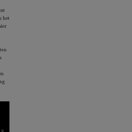
ent
n het
hier
ten
s
in
dag
 u