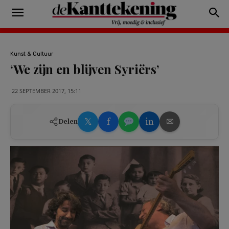
Kunst & Cultuur
‘We zijn en blijven Syriërs’
22 SEPTEMBER 2017, 15:11
𝕏
f
in
✉
Delen