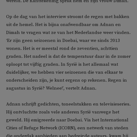
wereld. De Kanttekening sprak hem en zijn vrouw Dimah.
Op de dag van het interview stroomt de regen met bakken
uit de hemel. Het is bijna onafwendbaar om Adnan en
Dimah te vragen wat ze van het Nederlandse weer vinden.
‘Er zijn geen seizoenen in Doebai, waar we sinds 2013
wonen. Het is er meestal rond de zeventien, achttien
graden. Het nadeel is dat de temperatuur daar in de zomer
oploopt tot vijftig graden. In Syrië is het allemaal wat
duidelijker, we hebben vier seizoenen die van elkaar te
onderscheiden zijn, je kunt ergens op rekenen. Regen in
augustus in Syrië? Welnee!’, vertelt Adnan.
Adnan schrijft gedichten, toneelstukken en televisieseries.
Hij ontvluchtte zoals vele anderen Syrië vanwege het
geweld. Hij emigreerde naar Doebai. Via het International
Cities of Refuge Network (ICORN), een netwerk van steden
die onderdak aanbieden aan bedreigde auteurs, kwam hij