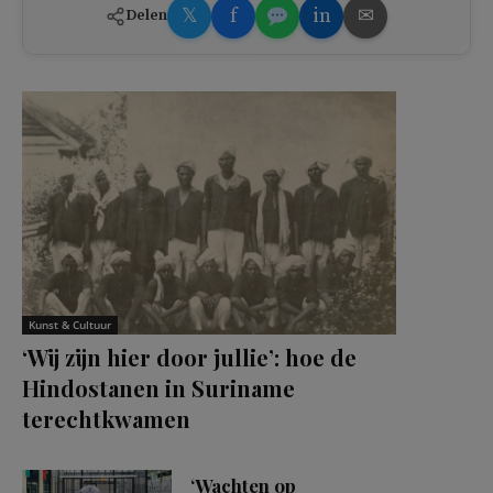
𝕏
f
in
✉
Delen
Kunst & Cultuur
‘Wij zijn hier door jullie’: hoe de
Hindostanen in Suriname
terechtkwamen
‘Wachten op