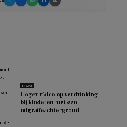
𝕏
f
in
✉
en
aand
Öz.
Nieuws
 haar
Hoger risico op verdrinking
bij kinderen met een
migratieachtergrond
an de