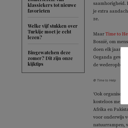
saamhorigheid. 
klassiekers tot nieuwe
favorieten
je extra aandacht
ze.
Welke vijf stukken over
Turkije moet je echt
Maar
Time to He
lezen?
Bosnië, om mens
doen elk jaar zu
Bingewatchen deze
Oeganda geweest
zomer? Dit zijn onze
kijktips
de wederopbouw 
© Time to Help
‘Ook organiseren
kosteloos mense
Afrika en Pakist
voor onderwijs 
natuurrampen, v