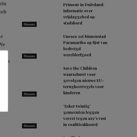
rin
Primeur in Duitsland:
informatie over
elt
vrijdaggebed op
stadsbord
Nieuws
ar
Unesco zet binnenstad
Paramaribo op lijst van
 We
bedreigd
werelderfgoed
Nieuws
an om
Save the Children
waarschuwt voor
gevolgen nieuwe EU-
terugkeerregels voor
kinderen
Nieuws
‘Zeker twintig’
in
gemeenten leggen
verzet tegen azc’s vast
in coalitieakkoord
Nieuws