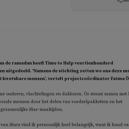
Del
van de ramadan heeft Time to Help veertienhonderd
en uitgedeeld. ‘Namens de stichting zetten we ons deze m
st kwetsbare mensen’, vertelt projectcoördinator Fatma 
e ouderen, vluchtelingen en daklozen. Öz steunt samen met
ende mensen door het delen van voedselpakketten en het
gezamenlijke iftar-maaltijden.
van iftars vind ik persoonlijk heel belangrijk, want ik houd v