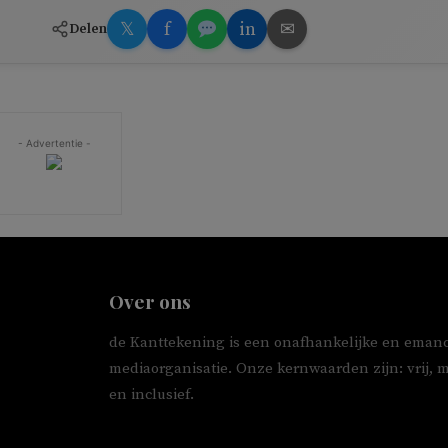
𝕏
f
in
✉
Delen
- Advertentie -
Over ons
de Kanttekening is een onafhankelijke en emanc
mediaorganisatie. Onze kernwaarden zijn: vrij, 
en inclusief.