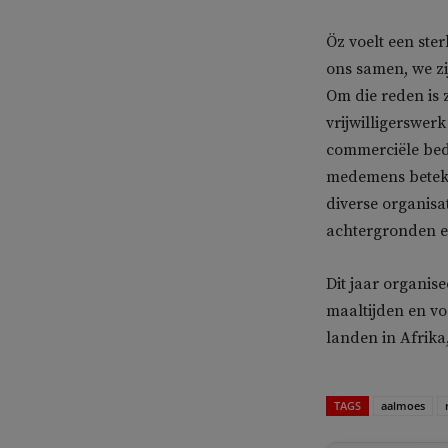
Öz voelt een ste
ons samen, we zi
Om die reden is 
vrijwilligerswer
commerciële bedr
medemens beteke
diverse organisa
achtergronden e
Dit jaar organise
maaltijden en v
landen in Afrika
TAGS
aalmoes