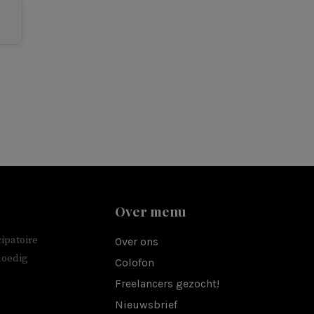
Over menu
ipatoire
Over ons
moedig
Colofon
Freelancers gezocht!
Nieuwsbrief