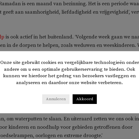
Ramadan is een maand van bezinning. Het is een periode waa
 geeft aan saamhorigheid, liefdadigheid en vrijgevigheid’, vert
lp
is ook actief in het buitenland. ‘Volgende week gaan we na
en in de dorpen te helpen, zoals weduwen en weeskinderen.
lke projecten. Afgelopen jaar ben ik in Kenia, Tanzania en
 om daar de meest kwetsbare mensen te helpen. Het gaat d
Onze site gebruikt cookies en vergelijkbare technologieën onder
andere om u een optimale gebruikerservaring te bieden. Ook
van weeshuizen om kinderen een basis te kunnen geven.
kunnen we hierdoor het gedrag van bezoekers vastleggen en
analyseren en daardoor onze website verbeteren.
Annuleren
Akkoord
 we medische missies. Vrijwillige artsen behandelen dan
n met acute problemen. Eerder bezochten we andere landen 
an, om waterputten te slaan. En uiteraard zetten we ons ook in
voor kinderen en noodhulp voor gebieden getroffenen door
oedselrampen, oorlogen en extreme droogte.’