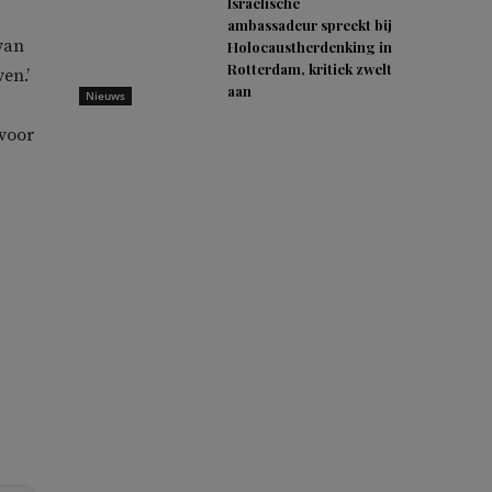
Israëlische
ambassadeur spreekt bij
van
Holocaustherdenking in
Rotterdam, kritiek zwelt
en.’
aan
Nieuws
 voor