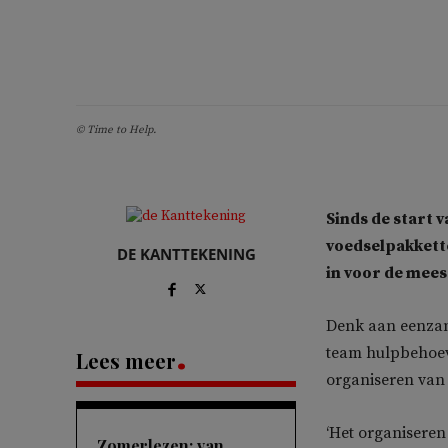
© Time to Help.
Sinds de start 
voedselpakkett
DE KANTTEKENING
in voor de mee
Denk aan eenzam
team hulpbehoev
Lees meer
organiseren van 
‘Het organiseren 
Zomerlezen: van