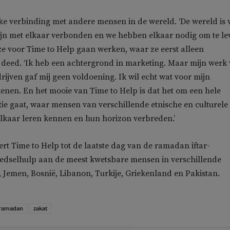
rke verbinding met andere mensen in de wereld. ‘De wereld is 
jn met elkaar verbonden en we hebben elkaar nodig om te lev
ze voor Time to Help gaan werken, waar ze eerst alleen
k deed. ‘Ik heb een achtergrond in marketing. Maar mijn werk
ijven gaf mij geen voldoening. Ik wil echt wat voor mijn
nen. En het mooie van Time to Help is dat het om een hele
tie gaat, waar mensen van verschillende etnische en culturele
lkaar leren kennen en hun horizon verbreden.’
ert Time to Help tot de laatste dag van de ramadan iftar-
oedselhulp aan de meest kwetsbare mensen in verschillende
, Jemen, Bosnië, Libanon, Turkije, Griekenland en Pakistan.
ramadan
zakat