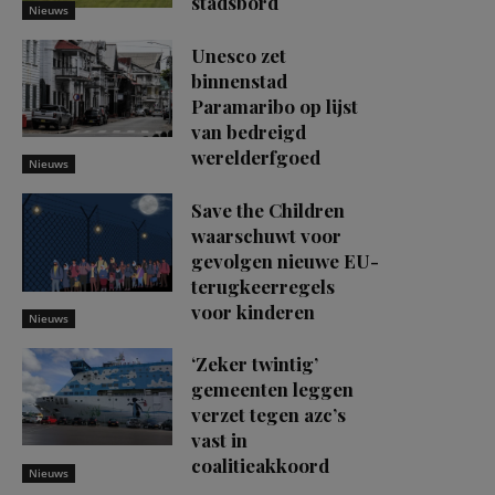
stadsbord
Nieuws
Unesco zet
binnenstad
Paramaribo op lijst
van bedreigd
werelderfgoed
Nieuws
Save the Children
waarschuwt voor
gevolgen nieuwe EU-
terugkeerregels
voor kinderen
Nieuws
‘Zeker twintig’
gemeenten leggen
verzet tegen azc’s
vast in
coalitieakkoord
Nieuws