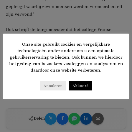
gepleegd waarbij zeven mensen werden vermoord en elf
zijn verwond.’
Ook schrijft de burgemeester dat het college Franse
islamitische organisaties voorlopig geen onderdak wil
Onze site gebruikt cookies en vergelijkbare
verlenen, een vurige wens van Nida.
technologieën onder andere om u een optimale
gebruikerservaring te bieden. Ook kunnen we hierdoor
Aboutaleb: ‘Het CCIF en Baraka City hebben ons niet
het gedrag van bezoekers vastleggen en analyseren en
verzocht hen een toevluchtsoord te bieden. Wanneer zij
daardoor onze website verbeteren.
dat doen zullen wij hen hierop een antwoord geven.’ De
burgemeester liet in het midden of dat antwoord positief
Annuleren
Akkoord
zal zijn.
𝕏
f
in
✉
Delen