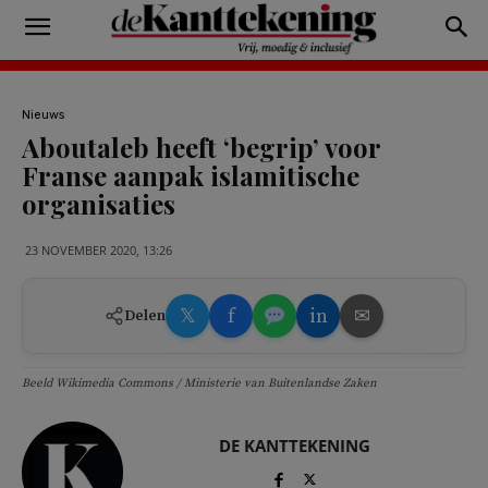
Nieuws
Aboutaleb heeft ‘begrip’ voor
Franse aanpak islamitische
organisaties
23 NOVEMBER 2020, 13:26
𝕏
f
in
✉
Delen
Beeld Wikimedia Commons / Ministerie van Buitenlandse Zaken
DE KANTTEKENING