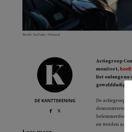
Beeld: YouTube / Powned
Actiegroep Cont
monitort,
heeft
liet onlangs na
gewelddadige 
DE KANTTEKENING
De actiegroep K
demonstreren ron
belemmerden hen
en werden auto’s
Lees meer