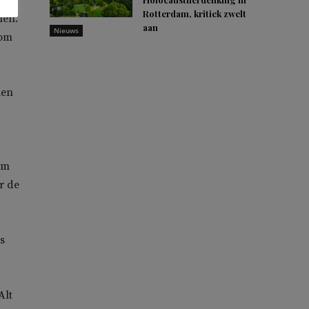
Rotterdam, kritiek zwelt
len.
aan
Nieuws
 om
len
om
r de
s
Alt