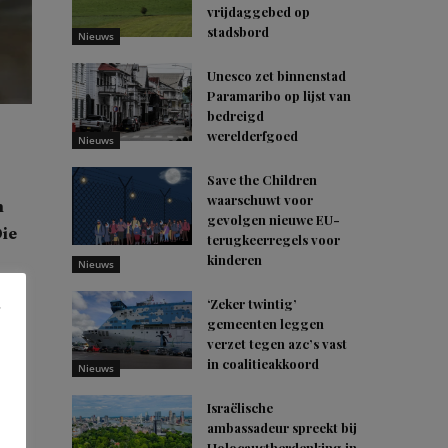
vrijdaggebed op
stadsbord
Nieuws
Unesco zet binnenstad
Paramaribo op lijst van
bedreigd
werelderfgoed
Nieuws
Save the Children
waarschuwt voor
h
gevolgen nieuwe EU-
Die
terugkeerregels voor
kinderen
Nieuws
‘Zeker twintig’
gemeenten leggen
verzet tegen azc’s vast
in coalitieakkoord
Nieuws
oid
Israëlische
ambassadeur spreekt bij
Holocaustherdenking in