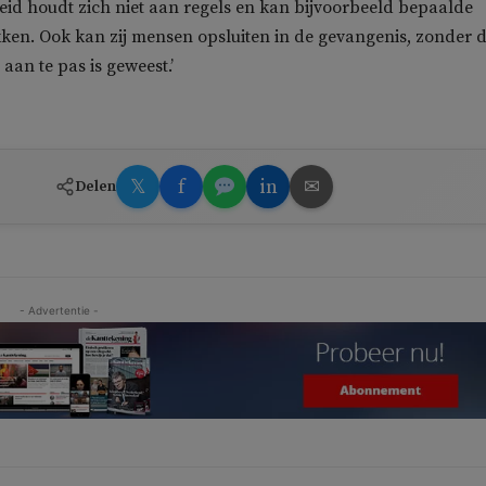
heid houdt zich niet aan regels en kan bijvoorbeeld bepaalde
ken. Ook kan zij mensen opsluiten in de gevangenis, zonder d
aan te pas is geweest.’
𝕏
f
in
✉
Delen
- Advertentie -