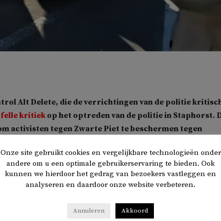
rol Alt Delete, die de verrichtingen van de politie kritisc
 felle kritiek
op het optreden van de politie in Staphorst. 
 om activisten tegen Zwarte Piet te beschermen tegen
Staphorstenaren.
Onze site gebruikt cookies en vergelijkbare technologieën onder
andere om u een optimale gebruikerservaring te bieden. Ook
ick Out Zwarte Piet (KOZP) wilde anderhalve week geleden
kunnen we hierdoor het gedrag van bezoekers vastleggen en
d de intocht in het Overijsselse plaatsje. Maar dorpelingen
analyseren en daardoor onze website verbeteren.
 de doorgang met tractors. Tevens werd met vuurwerk gego
 bekogeld.
Annuleren
Akkoord