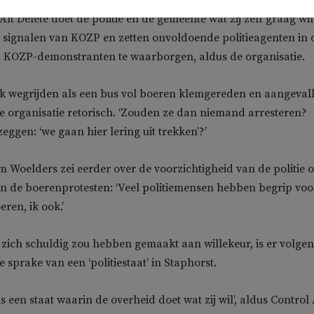
lt Delete doet de politie en de gemeente wat zij zelf graag wil
 signalen van KOZP en zetten onvoldoende politieagenten in
an KOZP-demonstranten te waarborgen, aldus de organisatie.
ok wegrijden als een bus vol boeren klemgereden en aangeval
 de organisatie retorisch. ‘Zouden ze dan niemand arresteren?
eggen: ‘we gaan hier lering uit trekken’?’
em Woelders zei eerder over de voorzichtigheid van de politie 
en de boerenprotesten: ‘Veel politiemensen hebben begrip voo
eren, ik ook.’
 zich schuldig zou hebben gemaakt aan willekeur, is er volgen
e sprake van een ‘politiestaat’ in Staphorst.
 is een staat waarin de overheid doet wat zij wil’, aldus Control 