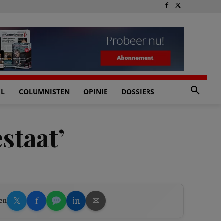
EL
COLUMNISTEN
OPINIE
DOSSIERS
staat’
𝕏
f
in
✉
en