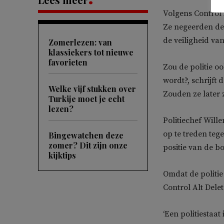
Volgens Control A
Ze negeerden de
de veiligheid v
Zomerlezen: van
klassiekers tot nieuwe
favorieten
Zou de politie o
wordt?, schrijft
Welke vijf stukken over
Zouden ze later z
Turkije moet je echt
lezen?
Politiechef Will
op te treden teg
Bingewatchen deze
zomer? Dit zijn onze
positie van de bo
kijktips
Omdat de politie
Control Alt Delet
‘Een politiestaat