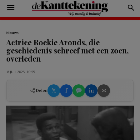
Nieuws
Actrice Roekie Aronds, die
geschiedenis schreef met een zoen,
overleden
8 JULI 2025, 10:55
𝕏
f
in
✉
Delen