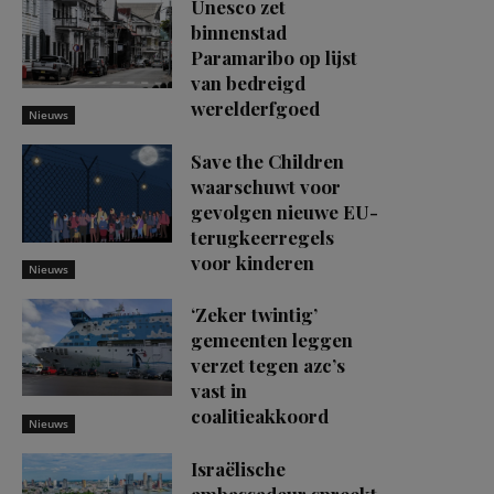
Unesco zet
binnenstad
Paramaribo op lijst
van bedreigd
werelderfgoed
Nieuws
Save the Children
waarschuwt voor
gevolgen nieuwe EU-
terugkeerregels
voor kinderen
Nieuws
‘Zeker twintig’
gemeenten leggen
verzet tegen azc’s
vast in
coalitieakkoord
Nieuws
Israëlische