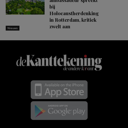
ambassadeur spreekt
bij
Holocaustherdenking
in Rotterdam, kritiek
zwelt aan
Nieuws