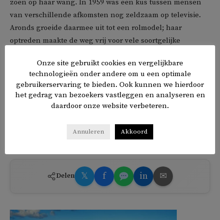
zoen op haar wang. In 1959 was een kus tussen mensen
van verschillende afkomsten nog zeldzaam op televisie.
Aronds groeide daarmee uit tot een rolmodel; haar
optreden maakte de weg vrij voor vele soortgelijke
momenten die zouden volgen.
Onze site gebruikt cookies en vergelijkbare
technologieën onder andere om u een optimale
Aronds was niet alleen actrice. Ze danste jarenlang bij het
gebruikerservaring te bieden. Ook kunnen we hierdoor
Scapino Ballet en richtte later haar eigen dansscholen op.
het gedrag van bezoekers vastleggen en analyseren en
In Suriname, waar ze enige tijd woonde, presenteerde ze
daardoor onze website verbeteren.
The Roekie Aronds Show
, met dansoptredens en culturele
tips.
Annuleren
Akkoord
𝕏
f
in
✉
Delen