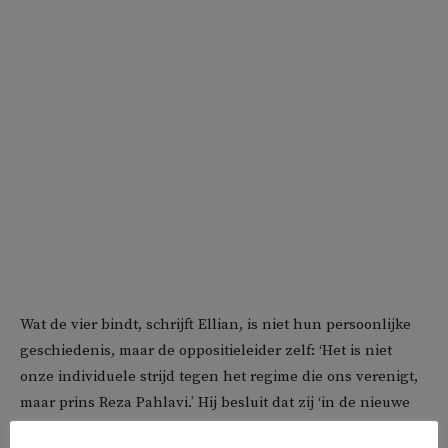
Wat de vier bindt, schrijft Ellian, is niet hun persoonlijke
geschiedenis, maar de oppositieleider zelf: ‘Het is niet
onze individuele strijd tegen het regime die ons verenigt,
maar prins Reza Pahlavi.’ Hij besluit dat zij ‘in de nieuwe
lente… met een opgeheven hoofd de gerechtigheid’