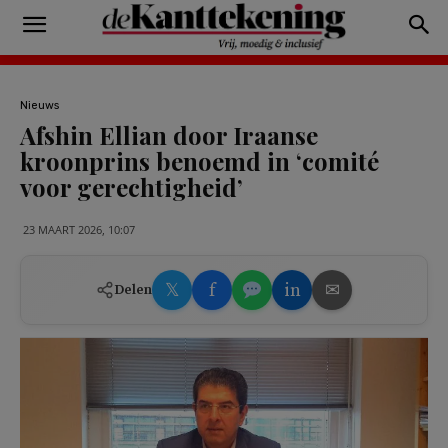
Nieuws
Afshin Ellian door Iraanse
kroonprins benoemd in ‘comité
voor gerechtigheid’
23 MAART 2026, 10:07
𝕏
f
in
✉
Delen