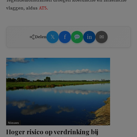
Tegendemonstranten droegen Koerdische en Israëlische
vlaggen, aldus
AT5.
𝕏
f
in
✉
Delen
Nieuws
Hoger risico op verdrinking bij