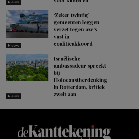
voor kinderen
Nieuws
‘Zeker twintig’
gemeenten leggen
verzet tegen azc’s
vast in
coalitieakkoord
Nieuws
Israëlische
ambassadeur spreekt
bij
Holocaustherdenking
in Rotterdam, kritiek
zwelt aan
Nieuws