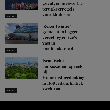
gevolgen nieuwe EU-
terugkeerregels
voor kinderen
Nieuws
‘Zeker twintig’
gemeenten leggen
verzet tegen azc’s
vast in
coalitieakkoord
Nieuws
Israëlische
ambassadeur spreekt
bij
Holocaustherdenking
in Rotterdam, kritiek
zwelt aan
Nieuws