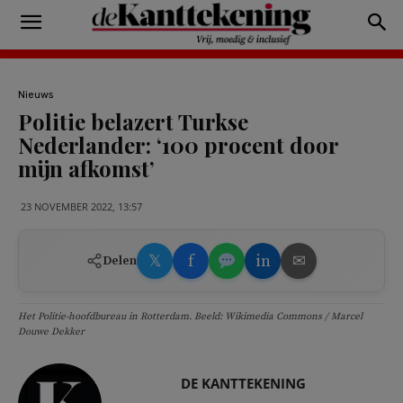
Nieuws
Politie belazert Turkse
Nederlander: ‘100 procent door
mijn afkomst’
23 NOVEMBER 2022, 13:57
𝕏
f
in
✉
Delen
Het Politie-hoofdbureau in Rotterdam. Beeld: Wikimedia Commons / Marcel
Douwe Dekker
DE KANTTEKENING