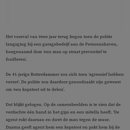
Het voorval van twee jaar terug begon toen de politie
langsging bij een garagebedrijf aan de Persoonshaven,
hoegenaamd dom ‘een man op straat preventief te
fouilleren’.
De 41-jarige Rotterdammer zou zich toen ‘agressief hebben
verzet’. De politie zou daardoor genoodzaakt zijn geweest
om ‘een kopstoot uit te delen’.
Dat blijkt gelogen. Op de camerabeelden is te zien dat de
verdachte één hand in het gips en een mitella heeft. ‘De
agent rukt daaraan en duwt de man tegen de muur.
Daarna geeft agent hem een kopstoot en pakt hem bij de