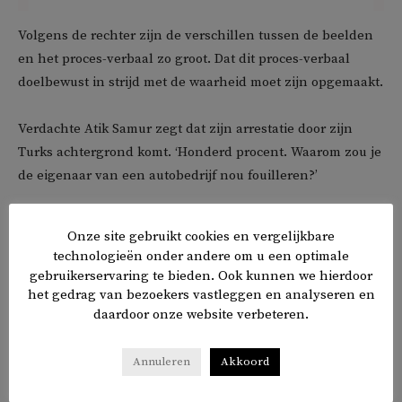
Volgens de rechter zijn de verschillen tussen de beelden
en het proces-verbaal zo groot. Dat dit proces-verbaal
doelbewust in strijd met de waarheid moet zijn opgemaakt.
Verdachte Atik Samur zegt dat zijn arrestatie door zijn
Turks achtergrond komt. ‘Honderd procent. Waarom zou je
de eigenaar van een autobedrijf nou fouilleren?’
De Rotterdamse politie zegt iets anders: ‘Er was en is geen
Onze site gebruikt cookies en vergelijkbare
reden om te twijfelen aan de oprechtheid van de collega of
technologieën onder andere om u een optimale
daarin kwade opzet te vermoeden.’
gebruikerservaring te bieden. Ook kunnen we hierdoor
het gedrag van bezoekers vastleggen en analyseren en
daardoor onze website verbeteren.
De politie heeft ook geen disciplinaire maatregelen
getroffen tegen de agenten. Wel zal intern worden
gekeken of de agenten kunnen worden vervolgd voor het
Annuleren
Akkoord
valselijk opmaken van een proces-verbaal. De