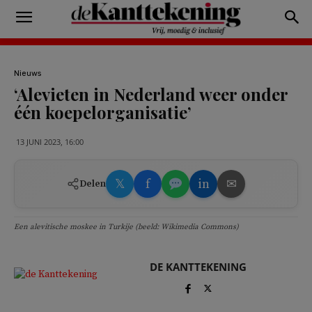
Nieuws
‘Alevieten in Nederland weer onder
één koepelorganisatie’
13 JUNI 2023, 16:00
𝕏
f
in
✉
Delen
Een alevitische moskee in Turkije (beeld: Wikimedia Commons)
DE KANTTEKENING