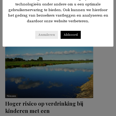
technologieën onder andere om u een optimale
gebruikerservaring te bieden. Ook kunnen we hierdoor
het gedrag van bezoekers vastleggen en analyseren en
daardoor onze website verbeteren.
𝕏
f
in
✉
Delen
Annuleren
Akkoord
Nieuws
Hoger risico op verdrinking bij
kinderen met een