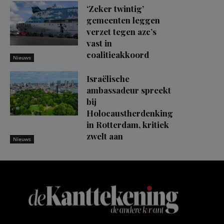
‘Zeker twintig’
gemeenten leggen
verzet tegen azc’s
vast in
coalitieakkoord
Nieuws
Israëlische
ambassadeur spreekt
bij
Holocaustherdenking
in Rotterdam, kritiek
zwelt aan
Nieuws