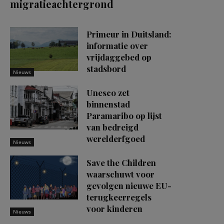
migratieachtergrond
Primeur in Duitsland:
informatie over
vrijdaggebed op
stadsbord
Nieuws
Unesco zet
binnenstad
Paramaribo op lijst
van bedreigd
werelderfgoed
Nieuws
Save the Children
waarschuwt voor
gevolgen nieuwe EU-
terugkeerregels
voor kinderen
Nieuws