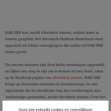
HAK-DER was, meldt Alevitisch nieuws, enkele jaren in
tweeën gesplitst. Het Alevitisch Platform Nederland werd
opgericht uit lokale verenigingen die eerder uit HAK-DER
waren gezet.
‘De nieuwe statuten zijn door beide stromingen opgesteld,
en lijken een stap te zijn om te komen tot een fusie’, staat
op de Facebook-pagina van
Alevitisch nieuws
. HAK-DER
hoopt op ‘duurzame eenheid en broederschap’ en een
organisatie die de alevitische weg kan overbrengen aan
‘toekomstige generaties’, meldt Alevitisch nieuws. Over het
verdere proces en tijdspad is nog niks bekend gemaakt,
Onze site gebruikt cookies en vergelijkbare
aldus Alevitisch nieuws.