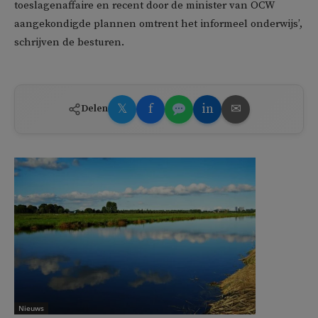
toeslagenaffaire en recent door de minister van OCW
aangekondigde plannen omtrent het informeel onderwijs’,
schrijven de besturen.
𝕏
f
in
✉
Delen
Nieuws