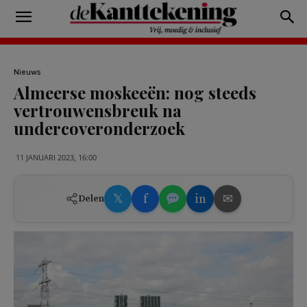
Nieuws
Almeerse moskeeën: nog steeds
vertrouwensbreuk na
undercoveronderzoek
11 JANUARI 2023, 16:00
𝕏
f
in
✉
Delen