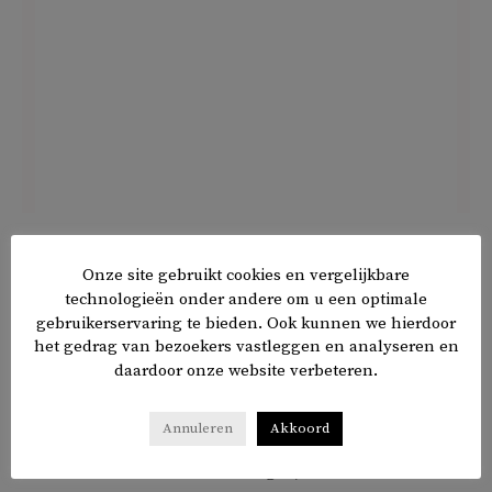
De moskeeën geven aan dat ze de gemeente diverse
malen hebben verzocht open te zijn over wat er precies is
Onze site gebruikt cookies en vergelijkbare
technologieën onder andere om u een optimale
gebeurd. De reactie die daarop kwam, bevredigde de
gebruikerservaring te bieden. Ook kunnen we hierdoor
moskeebesturen niet en daarom is er nog altijd sprake van
het gedrag van bezoekers vastleggen en analyseren en
een vertrouwensbreuk.
daardoor onze website verbeteren.
‘Ook op landelijk niveau zien wij helaas door
Annuleren
Akkoord
overheidsinstanties een stijgende trend van institutioneel
racisme en islamofobe handelingen, zoals de