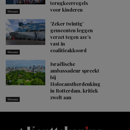
terugkeerregels
voor kinderen
Nieuws
‘Zeker twintig’
gemeenten leggen
verzet tegen azc’s
vast in
coalitieakkoord
Nieuws
Israëlische
ambassadeur spreekt
bij
Holocaustherdenking
in Rotterdam, kritiek
zwelt aan
Nieuws