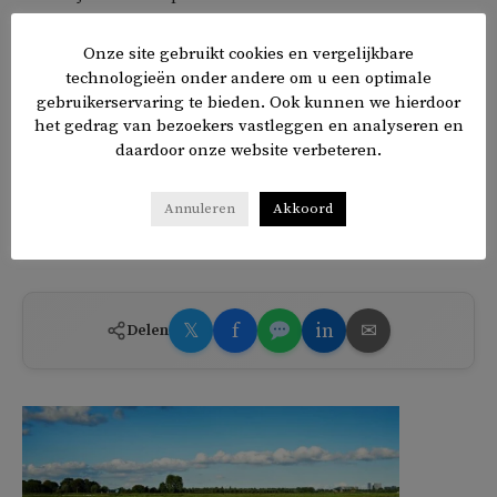
Van 1884 tot 1975 was de Westelijke Sahara een Spaanse
Onze site gebruikt cookies en vergelijkbare
technologieën onder andere om u een optimale
kolonie. Na de dood van de Spaanse dictator Franco werd
gebruikerservaring te bieden. Ook kunnen we hierdoor
het gebied door de Marokkaanse koning Hassan II
het gedrag van bezoekers vastleggen en analyseren en
ingelijfd. Een jaar later riep Polisario de onafhankelijkheid
daardoor onze website verbeteren.
uit. Tot 1991 is er om de Westelijke Sahara gevochten.
Sindsdien heerste er een wapenstilstand,
die tot vorige
Annuleren
Akkoord
maand in stand bleef
.
𝕏
f
in
✉
Delen