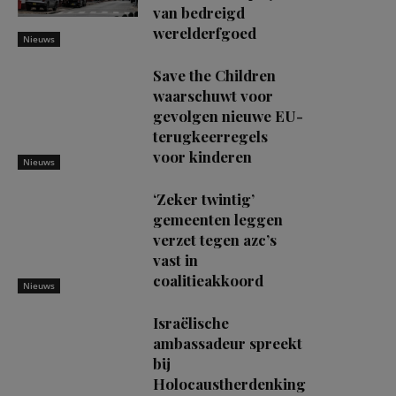
van bedreigd
werelderfgoed
Nieuws
Save the Children
waarschuwt voor
gevolgen nieuwe EU-
terugkeerregels
voor kinderen
Nieuws
‘Zeker twintig’
gemeenten leggen
verzet tegen azc’s
vast in
coalitieakkoord
Nieuws
Israëlische
ambassadeur spreekt
bij
Holocaustherdenking