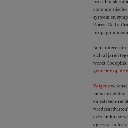
presidentskandid
communistische p
systeem en symp
Korea. De La Cru
propagandazend
Een andere spre
zich al jaren te
wordt Codepink 
genocide op de i
Volgens
wetensch
mensenrechten, i
en extreem-recht
‘vredesactivisten
extreemlinkse we
agressor in het 