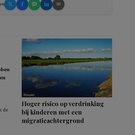
𝕏
f
in
✉
en
bben
nen
Nieuws
Hoger risico op verdrinking
n de
bij kinderen met een
migratieachtergrond