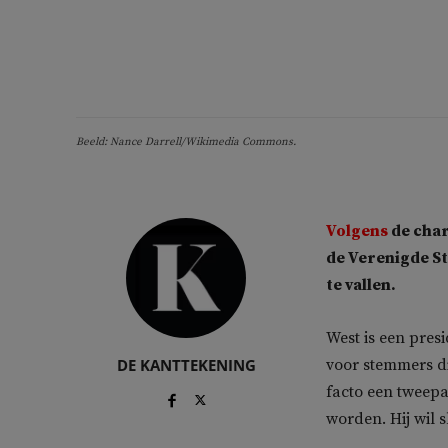
Beeld: Nance Darrell/Wikimedia Commons.
Volgens
de char
de Verenigde S
te vallen.
West is een pres
DE KANTTEKENING
voor stemmers d
facto een tweepa
worden. Hij wil 