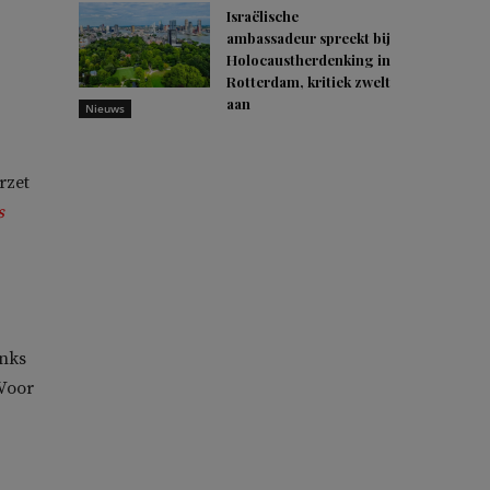
Israëlische
ambassadeur spreekt bij
Holocaustherdenking in
Rotterdam, kritiek zwelt
aan
Nieuws
rzet
s
inks
‘Voor