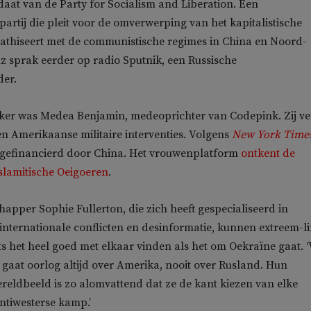
aat van de Party for Socialism and Liberation. Een
artij die pleit voor de omverwerping van het kapitalistische
athiseert met de communistische regimes in China en Noord-
z sprak eerder op radio Sputnik, een Russische
er.
ker was Medea Benjamin, medeoprichter van Codepink. Zij ve
gen Amerikaanse militaire interventies. Volgens
New York Time
gefinancierd door China. Het vrouwenplatform
ontkent de
slamitische Oeigoeren
.
apper Sophie Fullerton, die zich heeft gespecialiseerd in
nternationale conflicten en desinformatie, kunnen extreem-l
s het heel goed met elkaar vinden als het om Oekraïne gaat. 
’ gaat oorlog altijd over Amerika, nooit over Rusland. Hun
reldbeeld is zo alomvattend dat ze de kant kiezen van elke
antiwesterse kamp.’