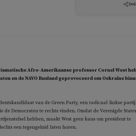
Del
ismatische Afro-Amerikaanse professor Cornel West he
taten en de NAVO Rusland geprovoceerd om Oekraïne bin
identskandidaat van de Green Party, een radicaal-linkse partij
ie de Democraten te rechts vinden. Omdat de Verenigde State
rtijenstelsel hebben, maakt West geen kans om president te
slechts een tegengeluid laten horen.