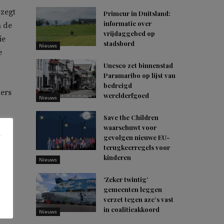
zegt
Primeur in Duitsland:
informatie over
n de
vrijdaggebed op
ie
stadsbord
Nieuws
e
Unesco zet binnenstad
Paramaribo op lijst van
bedreigd
ders
werelderfgoed
Nieuws
Save the Children
us
waarschuwt voor
gevolgen nieuwe EU-
terugkeerregels voor
kinderen
Nieuws
’,
‘Zeker twintig’
gemeenten leggen
verzet tegen azc’s vast
in coalitieakkoord
Nieuws