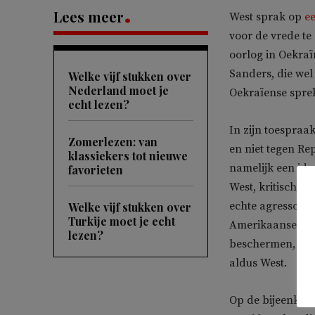
Lees meer
West sprak op
e
voor de vrede te
oorlog in Oekraï
Sanders, die wel
Welke vijf stukken over
Nederland moet je
Oekraïense spre
echt lezen?
In zijn toespraa
Zomerlezen: van
en niet tegen Re
klassiekers tot nieuwe
namelijk een idea
favorieten
West, kritisch zi
echte agressor, 
Welke vijf stukken over
Turkije moet je echt
Amerikaanse imp
lezen?
beschermen, ze z
aldus West.
Op de bijeenkom