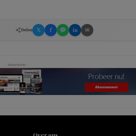
𝕏
f
in
✉
Delen
- Advertentie -
Over ons