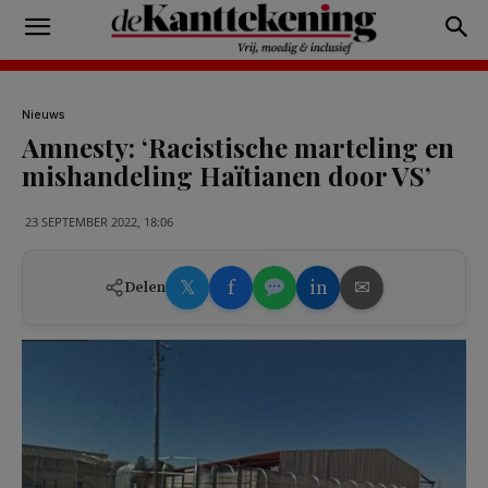
Nieuws
Amnesty: ‘Racistische marteling en
mishandeling Haïtianen door VS’
23 SEPTEMBER 2022, 18:06
𝕏
f
in
✉
Delen