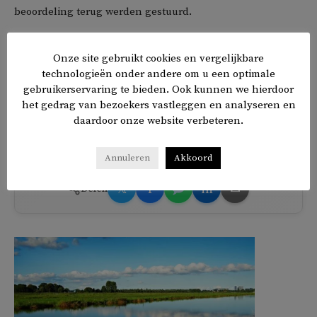
beoordeling terug werden gestuurd.
Amnesty hoopt dat wet- en regelgevingen in de Verenigde
Onze site gebruikt cookies en vergelijkbare
Staten hervormd worden, zodat discriminatie niet meer
technologieën onder andere om u een optimale
voorkomt, en dat de autoriteiten zich bewust worden van
gebruikerservaring te bieden. Ook kunnen we hierdoor
hoe diep het anti-zwart racisme geworteld is in de
het gedrag van bezoekers vastleggen en analyseren en
daardoor onze website verbeteren.
Amerikaanse geschiedenis.
Annuleren
Akkoord
𝕏
f
in
✉
Delen