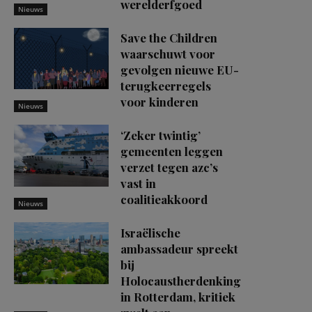
werelderfgoed
Nieuws
Save the Children
waarschuwt voor
gevolgen nieuwe EU-
terugkeerregels
voor kinderen
Nieuws
‘Zeker twintig’
gemeenten leggen
verzet tegen azc’s
vast in
coalitieakkoord
Nieuws
Israëlische
ambassadeur spreekt
bij
Holocaustherdenking
in Rotterdam, kritiek