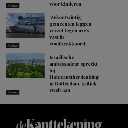
voor kinderen
Nieuws
‘Zeker twintig’
gemeenten leggen
verzet tegen azc’s
vast in
coalitieakkoord
Nieuws
Israëlische
ambassadeur spreekt
bij
Holocaustherdenking
in Rotterdam, kritiek
zwelt aan
Nieuws