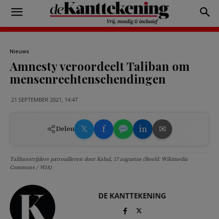
Nieuws
Amnesty veroordeelt Taliban om
mensenrechtenschendingen
21 SEPTEMBER 2021, 14:47
𝕏
f
in
✉
Delen
Talibanstrijders patrouilleren door Kabul, 17 augustus (Beeld: Wikimedia
Commons / VOA)
DE KANTTEKENING