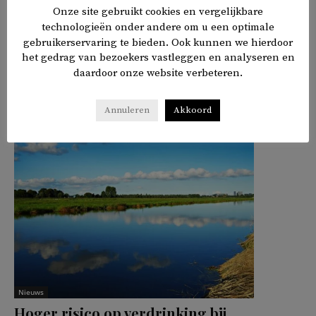
onafhankelijk mechanisme dat
Onze site gebruikt cookies en vergelijkbare
technologieën onder andere om u een optimale
mensenrechtenschendingen in Afghanistan bijhoudt.
gebruikerservaring te bieden. Ook kunnen we hierdoor
het gedrag van bezoekers vastleggen en analyseren en
daardoor onze website verbeteren.
𝕏
f
in
✉
Delen
Annuleren
Akkoord
Nieuws
Hoger risico op verdrinking bij