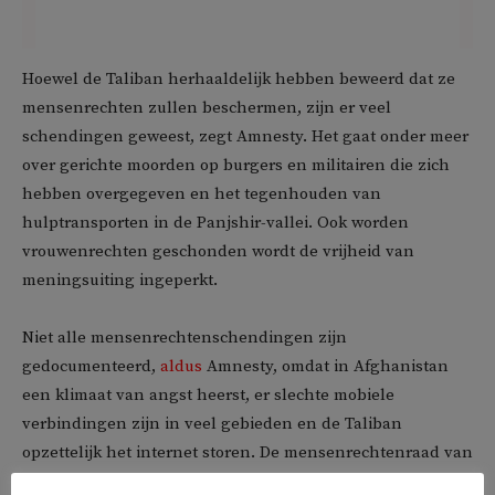
Hoewel de Taliban herhaaldelijk hebben beweerd dat ze
mensenrechten zullen beschermen, zijn er veel
schendingen geweest, zegt Amnesty. Het gaat onder meer
over gerichte moorden op burgers en militairen die zich
hebben overgegeven en het tegenhouden van
hulptransporten in de Panjshir-vallei. Ook worden
vrouwenrechten geschonden wordt de vrijheid van
meningsuiting ingeperkt.
Niet alle mensenrechtenschendingen zijn
gedocumenteerd,
aldus
Amnesty, omdat in Afghanistan
een klimaat van angst heerst, er slechte mobiele
verbindingen zijn in veel gebieden en de Taliban
opzettelijk het internet storen. De mensenrechtenraad van
de Verenigde Naties moet volgens Amnesty een