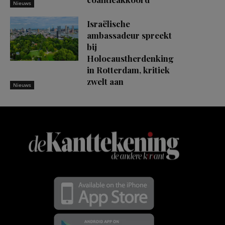
Nieuws
Israëlische
ambassadeur spreekt
bij
Holocaustherdenking
in Rotterdam, kritiek
zwelt aan
Nieuws