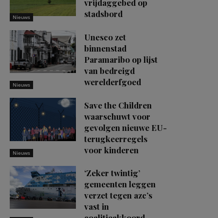
vrijdaggebed op
stadsbord
Nieuws
Unesco zet
binnenstad
Paramaribo op lijst
van bedreigd
werelderfgoed
Nieuws
Save the Children
waarschuwt voor
gevolgen nieuwe EU-
terugkeerregels
voor kinderen
Nieuws
‘Zeker twintig’
gemeenten leggen
verzet tegen azc’s
vast in
coalitieakkoord