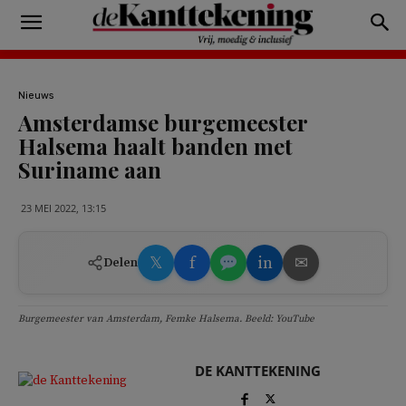
Nieuws
Amsterdamse burgemeester
Halsema haalt banden met
Suriname aan
23 MEI 2022, 13:15
𝕏
f
in
✉
Delen
Burgemeester van Amsterdam, Femke Halsema. Beeld: YouTube
DE KANTTEKENING