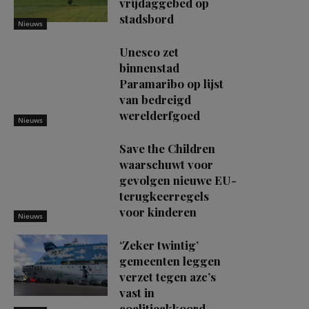
vrijdaggebed op
stadsbord
Nieuws
Unesco zet
binnenstad
Paramaribo op lijst
van bedreigd
werelderfgoed
Nieuws
Save the Children
waarschuwt voor
gevolgen nieuwe EU-
terugkeerregels
voor kinderen
Nieuws
‘Zeker twintig’
gemeenten leggen
verzet tegen azc’s
vast in
coalitieakkoord