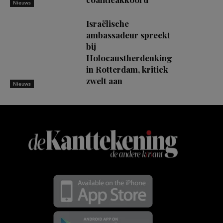
Nieuws
Israëlische
ambassadeur spreekt
bij
Holocaustherdenking
in Rotterdam, kritiek
zwelt aan
Nieuws