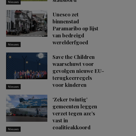
Nieuws
Unesco zet
binnenstad
Paramaribo op lijst
van bedreigd
werelderfgoed
Nieuws
Save the Children
waarschuwt voor
gevolgen nieuwe EU-
terugkeerregels
voor kinderen
Nieuws
‘Zeker twintig’
gemeenten leggen
verzet tegen azc’s
vast in
coalitieakkoord
Nieuws