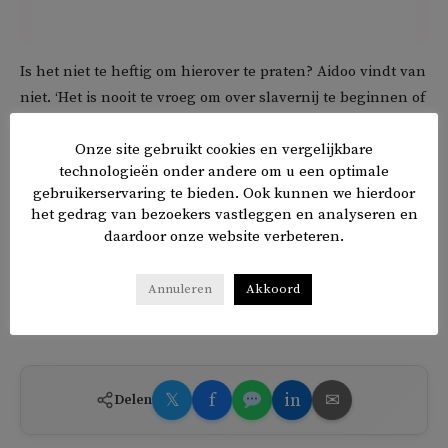
Is het niet te heftig om hierover te praten? Aidoo vindt van
niet. ‘Het is nooit te vroeg om over slavernij te beginnen of
over de Tweede Wereldoorlog.’
Onze site gebruikt cookies en vergelijkbare
technologieën onder andere om u een optimale
Op 1 juli is de nationale herdenking van het
gebruikerservaring te bieden. Ook kunnen we hierdoor
slavernijverleden. Dit jaar is het 160 jaar geleden dat de
het gedrag van bezoekers vastleggen en analyseren en
slavernij in Suriname en op de Antillen werd afgeschaft.
daardoor onze website verbeteren.
In Suriname werden sommige voormalige slaafgemaakten
gedwongen om tot 1 juli 1873 op de plantages te blijven
Annuleren
Akkoord
werken .
𝕏
f
in
✉
Delen