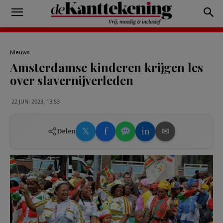
Nieuws
Amsterdamse kinderen krijgen les
over slavernijverleden
22 JUNI 2023, 13:53
𝕏
f
in
✉
Delen