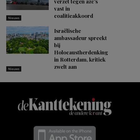
verzet tegen azc’s
vast in
coalitieakkoord
Nieuws
Israëlische
ambassadeur spreekt
bij
Holocaustherdenking
in Rotterdam, kritiek
zwelt aan
Nieuws