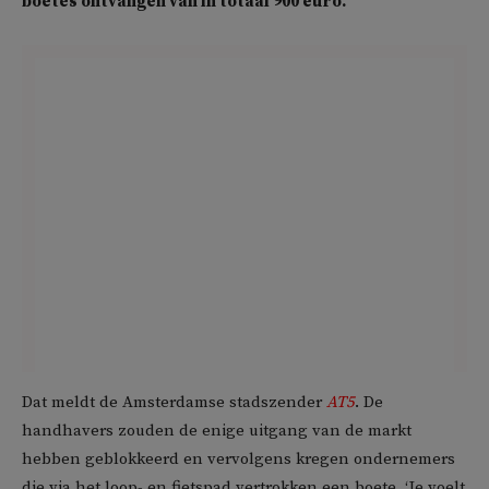
boetes ontvangen van in totaal 900 euro.
Dat meldt de Amsterdamse stadszender
AT5
. De
handhavers zouden de enige uitgang van de markt
hebben geblokkeerd en vervolgens kregen ondernemers
die via het loop- en fietspad vertrokken een boete. ‘Je voelt