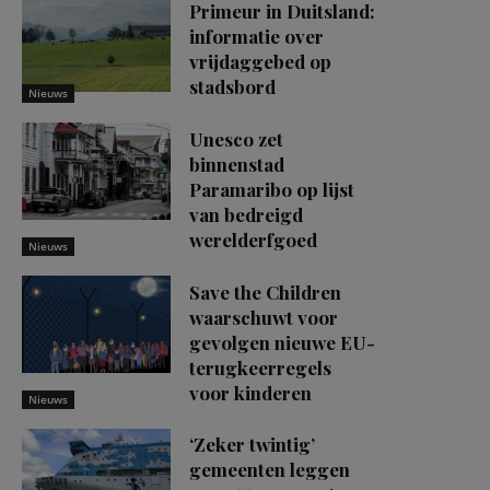
Primeur in Duitsland:
informatie over
vrijdaggebed op
stadsbord
Nieuws
Unesco zet
binnenstad
Paramaribo op lijst
van bedreigd
werelderfgoed
Nieuws
Save the Children
waarschuwt voor
gevolgen nieuwe EU-
terugkeerregels
voor kinderen
Nieuws
‘Zeker twintig’
gemeenten leggen