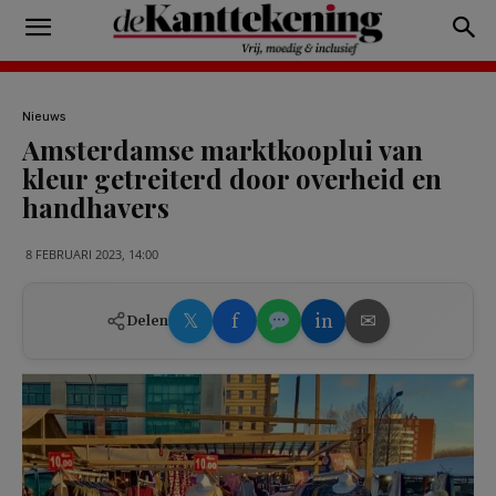
Nieuws
Amsterdamse marktkooplui van
kleur getreiterd door overheid en
handhavers
8 FEBRUARI 2023, 14:00
𝕏
f
in
✉
Delen