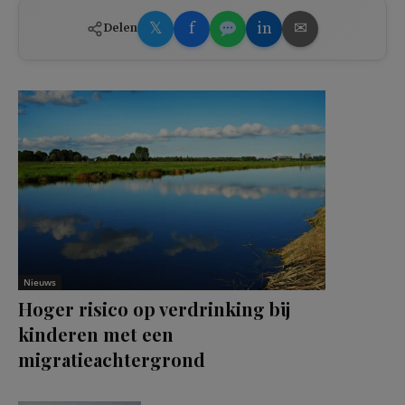
𝕏
f
in
✉
Delen
Nieuws
Hoger risico op verdrinking bij
kinderen met een
migratieachtergrond