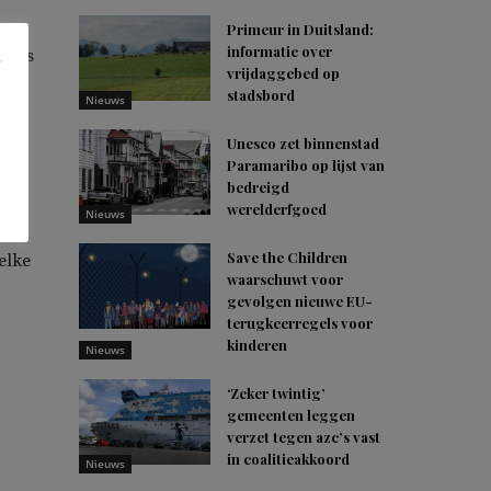
Primeur in Duitsland:
informatie over
lgens
vrijdaggebed op
stadsbord
Nieuws
Unesco zet binnenstad
Paramaribo op lijst van
bedreigd
werelderfgoed
Nieuws
Save the Children
elke
waarschuwt voor
gevolgen nieuwe EU-
terugkeerregels voor
kinderen
Nieuws
‘Zeker twintig’
gemeenten leggen
verzet tegen azc’s vast
in coalitieakkoord
Nieuws