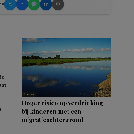
𝕏
f
in
✉
en
de
aat
Nieuws
Hoger risico op verdrinking
s
bij kinderen met een
migratieachtergrond