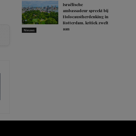
Israëlische
ambassadeur spreekt bij
Holocaustherdenking in
Rotterdam, kritiek zwelt
aan
Nieuws