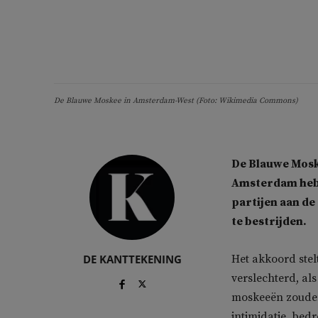
De Blauwe Moskee in Amsterdam-West (Foto: Wikimedia Commons)
De Blauwe Mosk
Amsterdam hebb
partijen aan de
te bestrijden.
DE KANTTEKENING
Het akkoord stelt
verslechterd, al
moskeeën zouden
intimidatie, bed