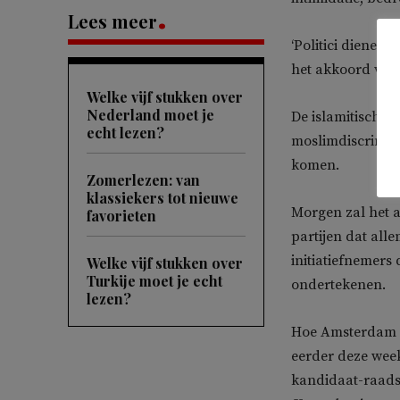
Lees meer
‘Politici dienen 
het akkoord verr
Welke vijf stukken over
Nederland moet je
De islamitische 
echt lezen?
moslimdiscrimina
komen.
Zomerlezen: van
klassiekers tot nieuwe
Morgen zal het 
favorieten
partijen dat all
initiatiefnemers
Welke vijf stukken over
Turkije moet je echt
ondertekenen.
lezen?
Hoe Amsterdam m
eerder deze week
kandidaat-raads