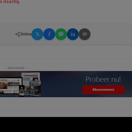
s daarbij
.
𝕏
f
in
✉
Delen
- Advertentie -