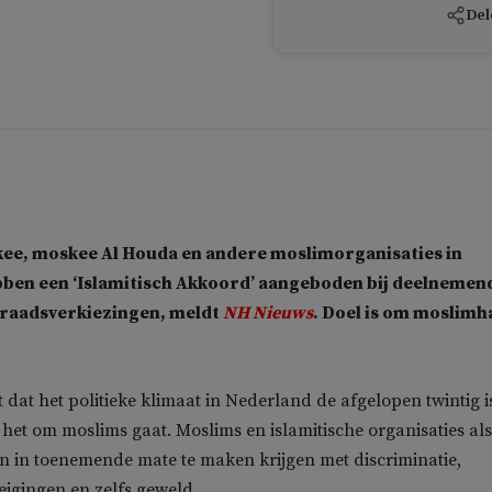
Del
ee, moskee Al Houda en andere moslimorganisaties in
en een ‘Islamitisch Akkoord’ aangeboden bij deelnemen
 raadsverkiezingen, meldt
NH Nieuws
. Doel is om moslimh
 dat het politieke klimaat in Nederland de afgelopen twintig i
s het om moslims gaat. Moslims en islamitische organisaties als
 in toenemende mate te maken krijgen met discriminatie,
reigingen en zelfs geweld.