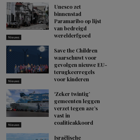
Unesco zet
binnenstad
Paramaribo op lijst
van bedreigd
werelderfgoed
Nieuws
Save the Children
waarschuwt voor
gevolgen nieuwe EU-
terugkeerregels
voor kinderen
Nieuws
‘Zeker twintig’
gemeenten leggen
verzet tegen azc’s
vast in
coalitieakkoord
Nieuws
Israëlische