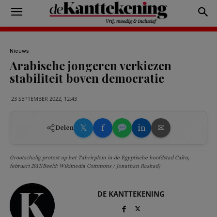
Nieuws
Arabische jongeren verkiezen
stabiliteit boven democratie
23 SEPTEMBER 2022, 12:43
𝕏
f
in
✉
Delen
Grootschalig protest op het Tahrirplein in de Egyptische hoofdstad Caïro,
februari 2011(Beeld: Wikimedia Commons / Jonathan Rashad)
DE KANTTEKENING