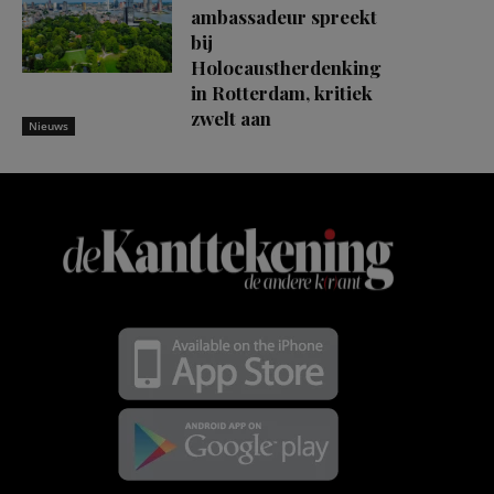
ambassadeur spreekt
bij
Holocaustherdenking
in Rotterdam, kritiek
zwelt aan
Nieuws