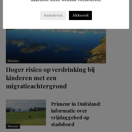
Annuleren
Akkoord
Nieuws
Hoger risico op verdrinking bij
kinderen met een
migratieachtergrond
Primeur in Duitsland:
informatie over
vrijdaggebed op
stadsbord
Nieuws