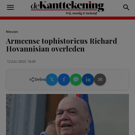
Nieuws
Armeense tophistoricus Richard
Hovannisian overleden
12 JULI 2023, 16:00
𝕏
f
in
✉
Delen