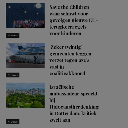
Save the Children
waarschuwt voor
gevolgen nieuwe EU-
terugkeerregels
voor kinderen
Nieuws
‘Zeker twintig’
gemeenten leggen
verzet tegen azc’s
vast in
coalitieakkoord
Nieuws
Israëlische
ambassadeur spreekt
bij
Holocaustherdenking
in Rotterdam, kritiek
zwelt aan
Nieuws