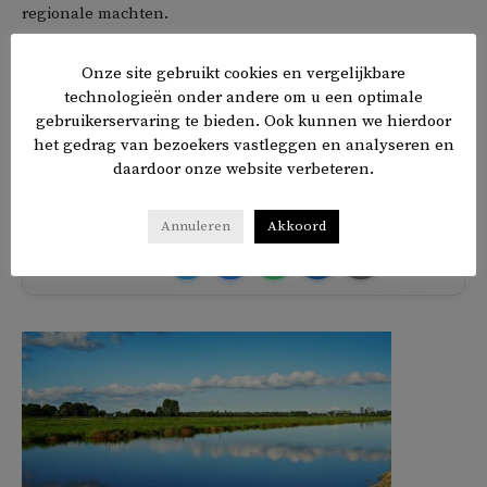
regionale machten.
Ook het 14-delige bundelwerk
Armenians from Ancient to
Onze site gebruikt cookies en vergelijkbare
technologieën onder andere om u een optimale
Modern Times
met hem als eindredacteur is beroemd en
gebruikerservaring te bieden. Ook kunnen we hierdoor
wordt door historici vandaag de nog als naslagwerk
het gedrag van bezoekers vastleggen en analyseren en
gebruikt.
daardoor onze website verbeteren.
Annuleren
Akkoord
𝕏
f
in
✉
Delen