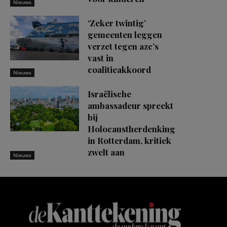
Nieuws
‘Zeker twintig’
gemeenten leggen
verzet tegen azc’s
vast in
coalitieakkoord
Nieuws
Israëlische
ambassadeur spreekt
bij
Holocaustherdenking
in Rotterdam, kritiek
zwelt aan
Nieuws