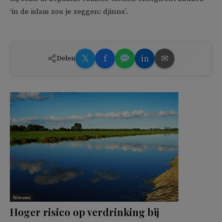
‘in de islam zou je zeggen: djinns’.
𝕏
f
in
✉
Delen
Nieuws
Hoger risico op verdrinking bij