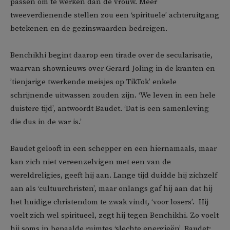
passen om te werken dan de vrouw. Meer
tweeverdienende stellen zou een ‘spirituele’ achteruitgang
betekenen en de gezinswaarden bedreigen.
Benchikhi begint daarop een tirade over de secularisatie,
waarvan shownieuws over Gerard Joling in de kranten en
’tienjarige twerkende meisjes op TikTok’ enkele
schrijnende uitwassen zouden zijn. ‘We leven in een hele
duistere tijd’, antwoordt Baudet. ‘Dat is een samenleving
die dus in de war is.’
Baudet gelooft in een schepper en een hiernamaals, maar
kan zich niet vereenzelvigen met een van de
wereldreligies, geeft hij aan. Lange tijd duidde hij zichzelf
aan als ‘cultuurchristen’, maar onlangs gaf hij aan dat hij
het huidige christendom te zwak vindt, ‘voor losers’. Hij
voelt zich wel spiritueel, zegt hij tegen Benchikhi. Zo voelt
hij soms in bepaalde ruimtes ‘slechte energieën’. Baudet: