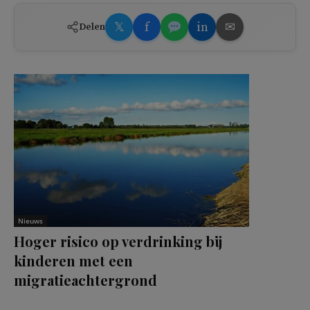
𝕏
f
in
✉
Delen
Nieuws
Hoger risico op verdrinking bij
kinderen met een
migratieachtergrond