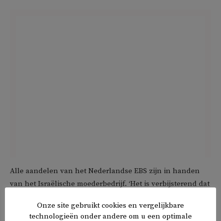
Alle aandelen van het Nederlandse EBS zijn in handen
van het Israëlische moederbedrijf. ‘Het is verbijsterend dat
EBS mag meedoen aan de aanbesteding’, zegt Ballout. ‘We
Onze site gebruikt cookies en vergelijkbare
sluiten ook Russische bedrijven uit, vanwege de invasie
technologieën onder andere om u een optimale