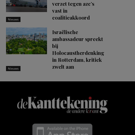
verzet tegen azc’s
vast in
coalitieakkoord
Nieuws
Israëlische
ambassadeur spreekt
bij
Holocaustherdenking
in Rotterdam, kritiek
zwelt aan
Nieuws