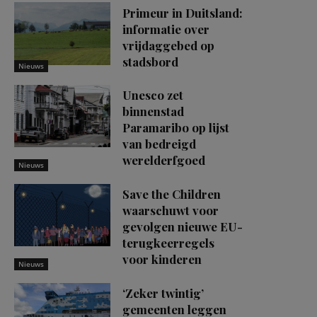
Primeur in Duitsland:
informatie over
vrijdaggebed op
stadsbord
Nieuws
Unesco zet
binnenstad
Paramaribo op lijst
van bedreigd
werelderfgoed
Nieuws
Save the Children
waarschuwt voor
gevolgen nieuwe EU-
terugkeerregels
voor kinderen
Nieuws
‘Zeker twintig’
gemeenten leggen