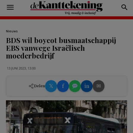
Nieuws
BDS wil boycot busmaatschappij
EBS vanwege Israëlisch
moederbedrijf
13 JUNI 2023, 13:00
𝕏
f
in
✉
Delen