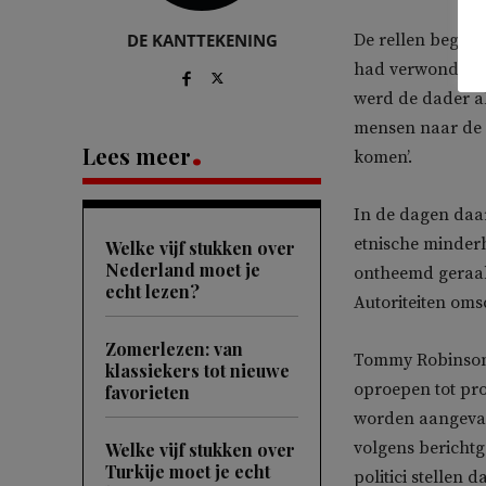
DE KANTTEKENING
De rellen begon
had verwond bij 
werd de dader al
mensen naar de I
Lees meer
komen’.
In de dagen daa
etnische minderh
Welke vijf stukken over
Nederland moet je
ontheemd geraa
echt lezen?
Autoriteiten oms
Zomerlezen: van
Tommy Robinson, 
klassiekers tot nieuwe
oproepen tot prot
favorieten
worden aangevall
volgens berichtg
Welke vijf stukken over
Turkije moet je echt
politici stellen 