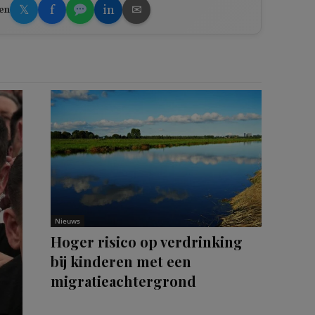
𝕏
f
in
✉
en
Nieuws
Hoger risico op verdrinking
bij kinderen met een
migratieachtergrond