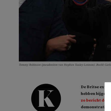
Tommy Robinson (pseudoniem van Stephen Yaxley-Lennon). Beeld: Carlos
De Britse extr
hebben bijgedra
zo bericht de 
demonstraties 