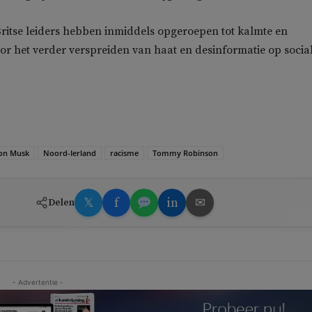
ritse leiders hebben inmiddels opgeroepen tot kalmte en
r het verder verspreiden van haat en desinformatie op socia
on Musk
Noord-Ierland
racisme
Tommy Robinson
𝕏
f
in
✉
Delen
- Advertentie -