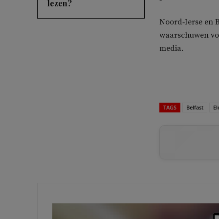
lezen?
Noord‑Ierse en B
waarschuwen voo
media.
TAGS
Belfast
El