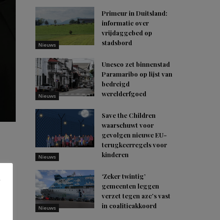
Primeur in Duitsland:
informatie over
vrijdaggebed op
stadsbord
Nieuws
Unesco zet binnenstad
Paramaribo op lijst van
bedreigd
werelderfgoed
Nieuws
Save the Children
waarschuwt voor
gevolgen nieuwe EU-
terugkeerregels voor
kinderen
Nieuws
usk
‘Zeker twintig’
ast,
gemeenten leggen
verzet tegen azc’s vast
ot
in coalitieakkoord
Nieuws