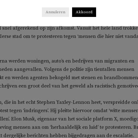
nen nadat een Soedanese statushouder een man op straat erns
Annuleren
Akkoord
een steekpartij. Hoewel nog onduidelijk is wat zijn motief was
 snel afgerekend op zijn afkomst. Vanuit het hele land trokk
erse stad om te protesteren tegen ‘mensen die hier niet vand
rna werden woningen, auto’s en bedrijven van migranten en
eden aangevallen. Volgens de politie zijn tientallen mensen
kt en werden agenten bekogeld met stenen en brandbommen
chrijven een groot deel van het geweld als racistisch gemotive
die in het echt Stephen Yaxley-Lennon heet, verspreidde on
est tegen ‘indringers’. Hij pleitte hiervoor omdat ‘witte mense
en’. Elon Musk, eigenaar van het sociale platform X, moedig
eving mensen aan om ‘herhaaldelijk en luid’ te protesteren. Br
dat dergelijke berichten hebben bijgedragen aan de escalatie.