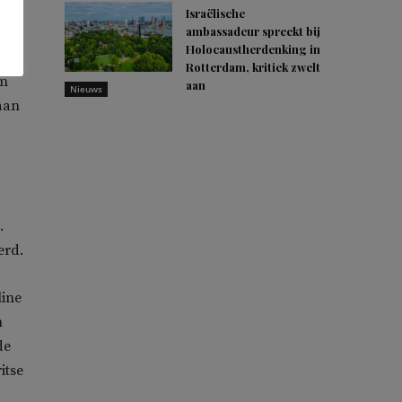
Israëlische
ambassadeur spreekt bij
tig
Holocaustherdenking in
Rotterdam, kritiek zwelt
en
aan
Nieuws
aan
.
erd.
line
n
de
itse