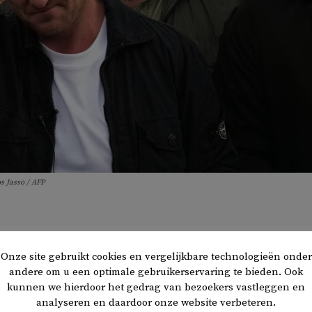
 Jasso / AFP
eemrechtse activist Tommy Robinson en miljardair Elon M
Onze site gebruikt cookies en vergelijkbare technologieën onder
gen aan het oplaaien van de racistische protesten in Belf
andere om u een optimale gebruikerservaring te bieden. Ook
Australische omroep ABC
. Via sociale media riepen zij op t
kunnen we hierdoor het gedrag van bezoekers vastleggen en
tegen vermeende indringers.
analyseren en daardoor onze website verbeteren.