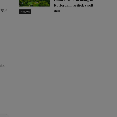
Rotterdam, kritiek zwelt
rige
aan
Nieuws
its