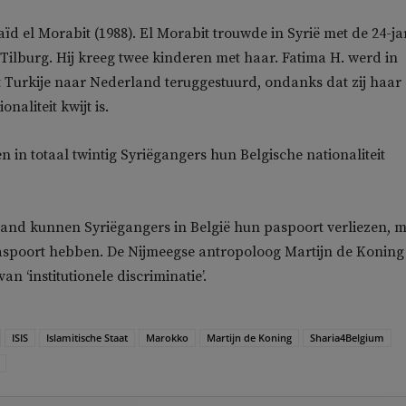
ïd el Morabit (1988). El Morabit trouwde in Syrië met de 24-ja
t Tilburg. Hij kreeg twee kinderen met haar. Fatima H. werd in
 Turkije naar Nederland teruggestuurd, ondanks dat zij haar
naliteit kwijt is.
 in totaal twintig Syriëgangers hun Belgische nationaliteit
land kunnen Syriëgangers in België hun paspoort verliezen, m
aspoort hebben. De Nijmeegse antropoloog Martijn de Koning
n ‘institutionele discriminatie’.
ISIS
Islamitische Staat
Marokko
Martijn de Koning
Sharia4Belgium