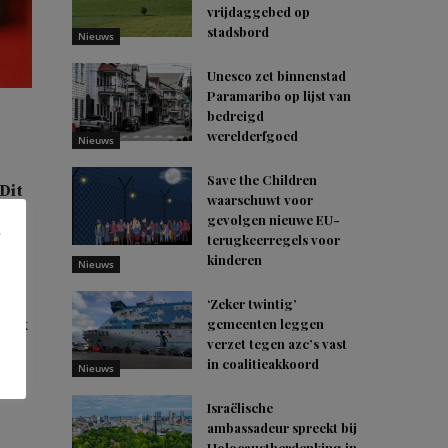
vrijdaggebed op
stadsbord
Nieuws
Unesco zet binnenstad
Paramaribo op lijst van
bedreigd
werelderfgoed
Nieuws
Save the Children
Dit
waarschuwt voor
 de
gevolgen nieuwe EU-
terugkeerregels voor
kinderen
Nieuws
e
‘Zeker twintig’
stek
gemeenten leggen
verzet tegen azc’s vast
in coalitieakkoord
Nieuws
Israëlische
ambassadeur spreekt bij
Holocaustherdenking in