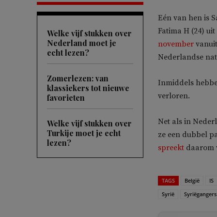
Eén van hen is Sa
Fatima H (24) ui
Welke vijf stukken over
Nederland moet je
november
vanuit
echt lezen?
Nederlandse natio
Zomerlezen: van
Inmiddels hebben
klassiekers tot nieuwe
verloren.
favorieten
Net als in Neder
Welke vijf stukken over
Turkije moet je echt
ze een dubbel p
lezen?
spreekt
daarom va
TAGS
België
IS
Syrië
Syriëgangers