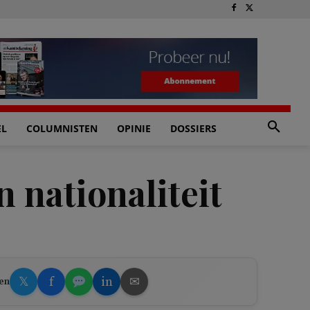
EL
COLUMNISTEN
OPINIE
DOSSIERS
n nationaliteit
𝕏
f
in
✉
en