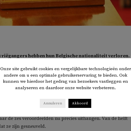
yriëgangers hebben hun Belgische nationaliteit verloren. 
 België. Behalve de Belgische nationaliteit bezaten ze ook
Onze site gebruikt cookies en vergelijkbare technologieën onder
ionaliteit.
andere om u een optimale gebruikerservaring te bieden. Ook
kunnen we hierdoor het gedrag van bezoekers vastleggen en
vertrokken de zes naar Syrië. Daarvoor waren ze actief voor d
analyseren en daardoor onze website verbeteren.
afistische groepering Sharia4Belgium. In 2015 werden ze bij ver
veroordeeld.
Annuleren
Akkoord
ar de zes veroordeelden nu precies uithangen. Van de helft
t ze zijn gesneuveld.