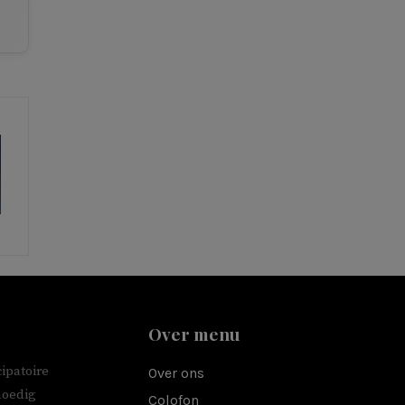
Over menu
ipatoire
Over ons
moedig
Colofon