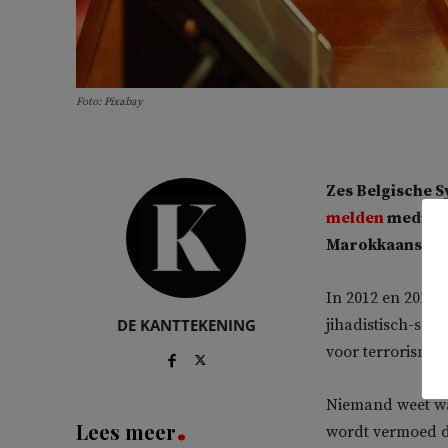
Foto: Pixabay
Zes Belgische S
melden
media in
Marokkaanse nat
In 2012 en 2013 
DE KANTTEKENING
jihadistisch-sal
voor terrorisme 
Niemand weet wa
Lees meer
wordt vermoed da