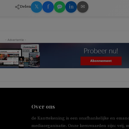
𝕏
f
in
✉
Delen
- Advertentie -
Over ons
de Kanttekening is een onafhankelijke en emanc
mediaorganisatie. Onze kernwaarden zijn: vrij, 