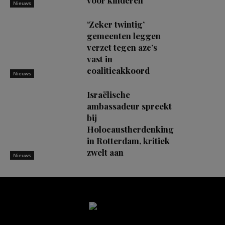
Nieuws
‘Zeker twintig’
gemeenten leggen
verzet tegen azc’s
vast in
coalitieakkoord
Nieuws
Israëlische
ambassadeur spreekt
bij
Holocaustherdenking
in Rotterdam, kritiek
zwelt aan
Nieuws