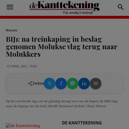
Nieuws
BIJ1: na treinkaping in beslag
genomen Molukse vlag terug naar
Molukkers
15 APRIL 2021, 15:03
𝕏
f
in
✉
Delen
Op de veertiende dag van de gijzeling brengt een van de kapers de RMS-vlag
naar de ingang van de trein (Beeld: Nationaal Archief / Hans Peters)
DE KANTTEKENING