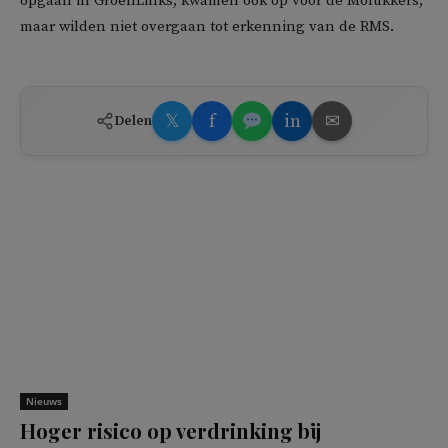
opgaan in GroenLinks, kwamen ook op voor de Molukkers,
maar wilden niet overgaan tot erkenning van de RMS.
𝕏
f
in
✉
Delen
Nieuws
Hoger risico op verdrinking bij