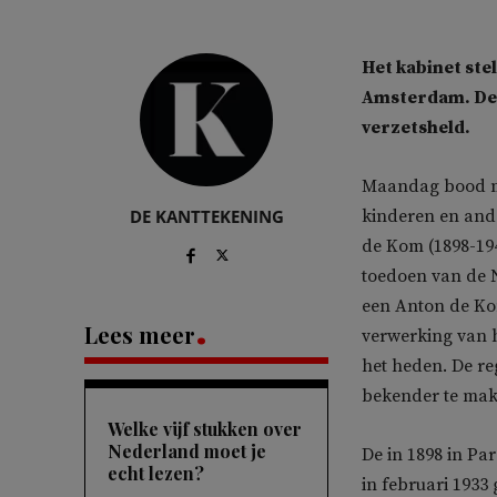
Het kabinet stel
Amsterdam. De 
verzetsheld.
Maandag bood m
DE KANTTEKENING
kinderen en ande
de Kom (1898-194
toedoen van de N
een Anton de Kom-
Lees meer
verwerking van 
het heden. De r
bekender te make
Welke vijf stukken over
Nederland moet je
De in 1898 in Pa
echt lezen?
in februari 1933 