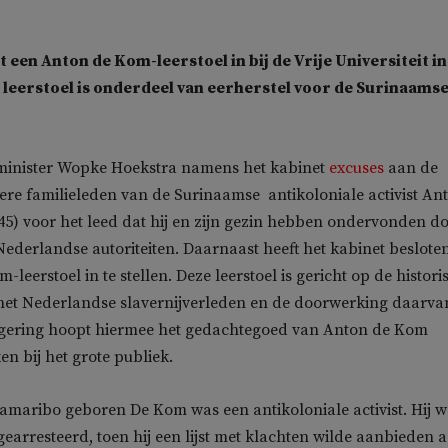
t een
Anton de Kom-leerstoel in bij de Vrije Universiteit i
leerstoel is onderdeel van eerherstel voor de Surinaams
inister Wopke Hoekstra namens het kabinet
excuses
aan de
re familieleden van de Surinaamse antikoloniale activist An
5) voor het leed dat hij en zijn gezin hebben ondervonden d
ederlandse autoriteiten. Daarnaast heeft het kabinet beslote
leerstoel in te stellen. Deze leerstoel is gericht op de histori
het Nederlandse slavernijverleden en de doorwerking daarva
egering hoopt hiermee het gedachtegoed van Anton de Kom
n bij het grote publiek.
ramaribo geboren De Kom was een antikoloniale activist. Hij 
gearresteerd, toen hij een lijst met klachten wilde aanbieden 