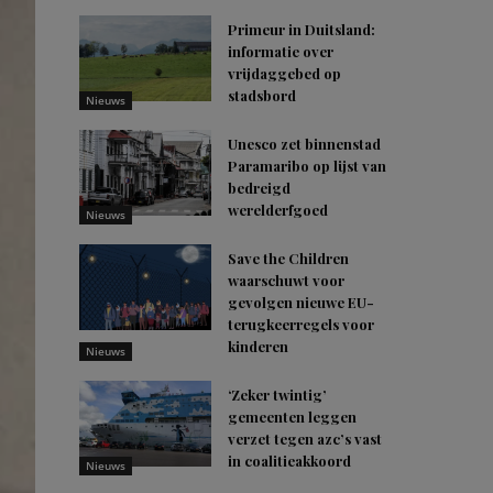
Primeur in Duitsland:
informatie over
vrijdaggebed op
stadsbord
Nieuws
Unesco zet binnenstad
Paramaribo op lijst van
bedreigd
werelderfgoed
Nieuws
Save the Children
waarschuwt voor
gevolgen nieuwe EU-
terugkeerregels voor
kinderen
Nieuws
‘Zeker twintig’
gemeenten leggen
verzet tegen azc’s vast
in coalitieakkoord
Nieuws