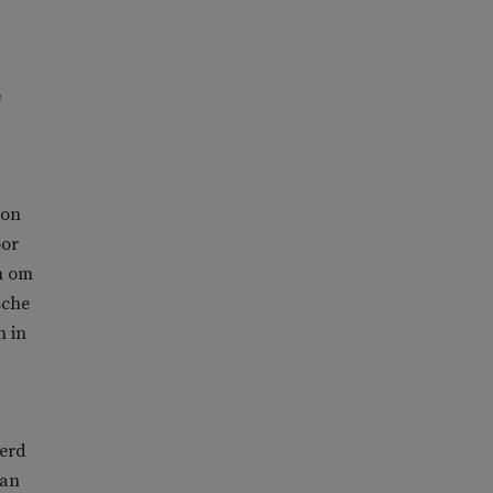
n
e
ton
oor
n om
sche
n in
werd
aan