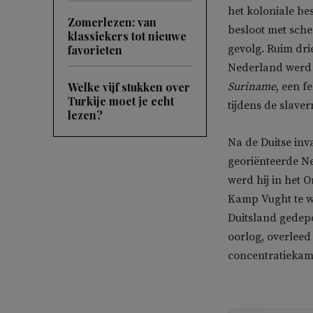
het koloniale bes
Zomerlezen: van
besloot met sche
klassiekers tot nieuwe
gevolg. Ruim dri
favorieten
Nederland werd g
Welke vijf stukken over
Suriname
, een f
Turkije moet je echt
tijdens de slavern
lezen?
Na de Duitse inv
georiënteerde Ne
werd hij in het 
Kamp Vught te w
Duitsland gedepo
oorlog, overleed
concentratieka