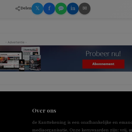
𝕏
f
in
✉
Delen
- Advertentie -
Over ons
de Kanttekening is een onafhankelijke en emanc
mediaorganisatie. Onze kernwaarden zijn: vrij, 