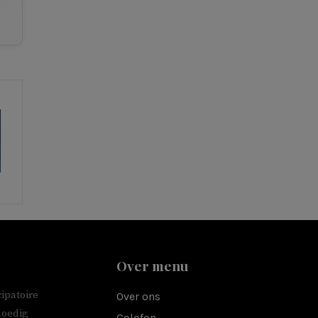
Over menu
ipatoire
Over ons
moedig
Colofon