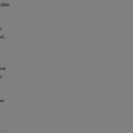
litie
t
n
nd,
rst
r
se