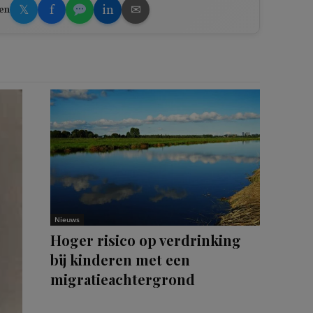
𝕏
f
in
✉
en
Nieuws
Hoger risico op verdrinking
bij kinderen met een
migratieachtergrond