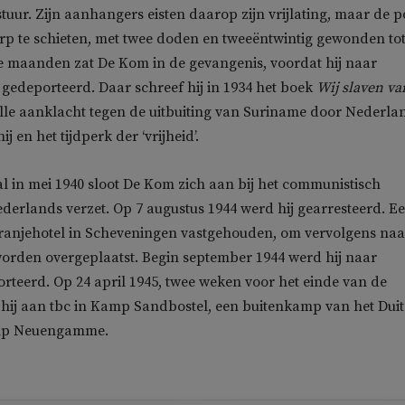
tuur. Zijn aanhangers eisten daarop zijn vrijlating, maar de po
rp te schieten, met twee doden en tweeëntwintig gewonden to
e maanden zat De Kom in de gevangenis, voordat hij naar
edeporteerd. Daar schreef hij in 1934 het boek
Wij slaven va
elle aanklacht tegen de uitbuiting van Suriname door Nederla
ij en het tijdperk der ‘vrijheid’.
al in mei 1940 sloot De Kom zich aan bij het communistisch
derlands verzet. Op 7 augustus 1944 werd hij gearresteerd. Ee
Oranjehotel in Scheveningen vastgehouden, om vervolgens naa
orden overgeplaatst. Begin september 1944 werd hij naar
rteerd. Op 24 april 1945, twee weken voor het einde van de
 hij aan tbc in Kamp Sandbostel, een buitenkamp van het Duit
mp Neuengamme.