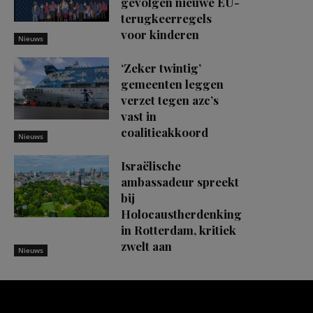
gevolgen nieuwe EU-
terugkeerregels
voor kinderen
Nieuws
‘Zeker twintig’
gemeenten leggen
verzet tegen azc’s
vast in
coalitieakkoord
Nieuws
Israëlische
ambassadeur spreekt
bij
Holocaustherdenking
in Rotterdam, kritiek
zwelt aan
Nieuws