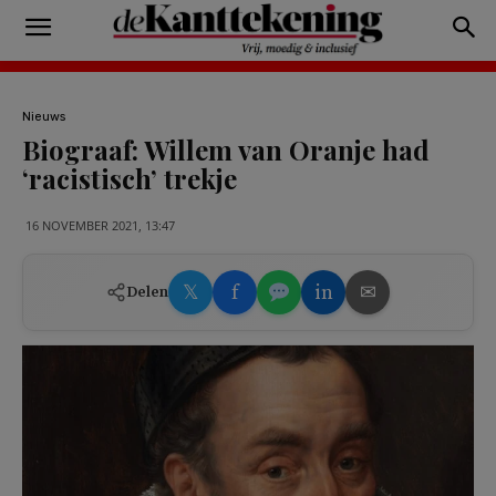
Nieuws
Biograaf: Willem van Oranje had
‘racistisch’ trekje
16 NOVEMBER 2021, 13:47
𝕏
f
in
✉
Delen