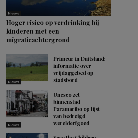
Nieuws
Hoger risico op verdrinking bij
kinderen met een
migratieachtergrond
Primeur in Duitsland:
informatie over
vrijdaggebed op
stadsbord
Nieuws
Unesco zet
binnenstad
Paramaribo op lijst
van bedreigd
werelderfgoed
Nieuws
Save the Children