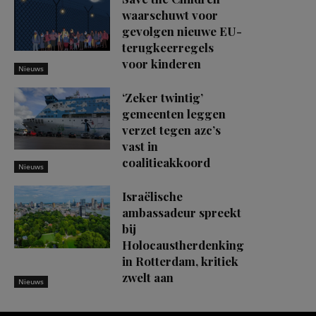
waarschuwt voor
gevolgen nieuwe EU-
terugkeerregels
voor kinderen
Nieuws
‘Zeker twintig’
gemeenten leggen
verzet tegen azc’s
vast in
coalitieakkoord
Nieuws
Israëlische
ambassadeur spreekt
bij
Holocaustherdenking
in Rotterdam, kritiek
zwelt aan
Nieuws