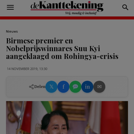
Nieuws
Birmese premier en
Nobelprijswinnares Suu Kyi
aangeklaagd om Rohingya-crisis
14 NOVEMBER 2019, 13:30
𝕏
f
in
✉
Delen