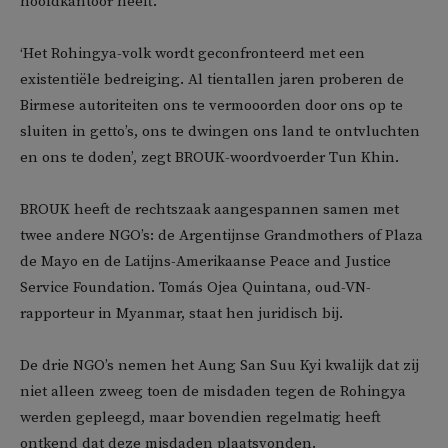
hoofdkantoor heeft.
‘Het Rohingya-volk wordt geconfronteerd met een
existentiële bedreiging. Al tientallen jaren proberen de
Birmese autoriteiten ons te vermooorden door ons op te
sluiten in getto’s, ons te dwingen ons land te ontvluchten
en ons te doden’, zegt BROUK-woordvoerder Tun Khin.
BROUK heeft de rechtszaak aangespannen samen met
twee andere NGO’s: de Argentijnse Grandmothers of Plaza
de Mayo en de Latijns-Amerikaanse Peace and Justice
Service Foundation. Tomás Ojea Quintana, oud-VN-
rapporteur in Myanmar, staat hen juridisch bij.
De drie NGO’s nemen het Aung San Suu Kyi kwalijk dat zij
niet alleen zweeg toen de misdaden tegen de Rohingya
werden gepleegd, maar bovendien regelmatig heeft
ontkend dat deze misdaden plaatsvonden.