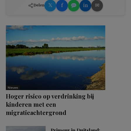
𝕏
f
in
✉
Delen
Nieuws
Hoger risico op verdrinking bij
kinderen met een
migratieachtergrond
Primeur in Duitsland: