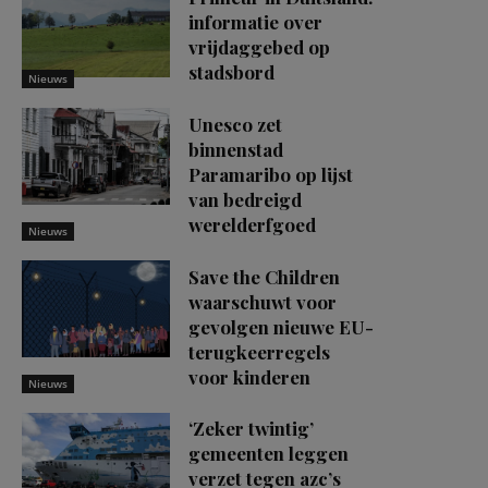
informatie over
vrijdaggebed op
stadsbord
Nieuws
Unesco zet
binnenstad
Paramaribo op lijst
van bedreigd
werelderfgoed
Nieuws
Save the Children
waarschuwt voor
gevolgen nieuwe EU-
terugkeerregels
voor kinderen
Nieuws
‘Zeker twintig’
gemeenten leggen
verzet tegen azc’s