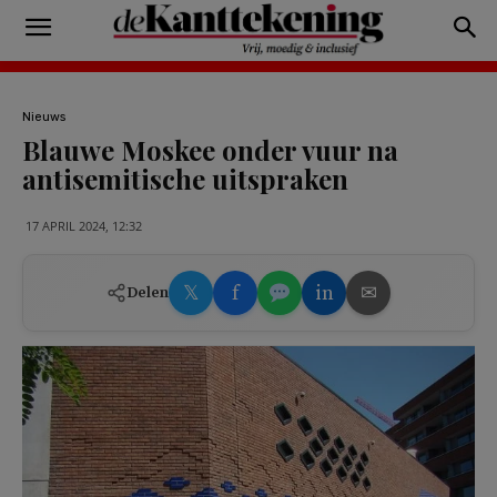
Nieuws
Blauwe Moskee onder vuur na
antisemitische uitspraken
17 APRIL 2024, 12:32
𝕏
f
in
✉
Delen