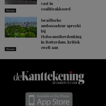
vast in
coalitieakkoord
Nieuws
Israëlische
ambassadeur spreekt
bij
Holocaustherdenking
in Rotterdam, kritiek
zwelt aan
Nieuws