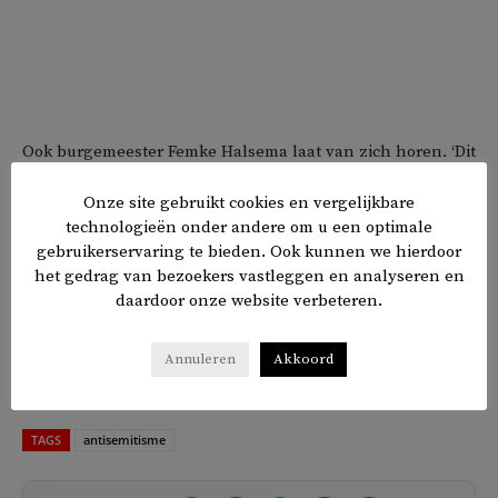
Ook burgemeester Femke Halsema laat van zich horen. ‘Dit
soort antisemitisme is verwerpelijk en onacceptabel’,
Onze site gebruikt cookies en vergelijkbare
reageert ze in
de Telegraaf.
technologieën onder andere om u een optimale
gebruikerservaring te bieden. Ook kunnen we hierdoor
De Blauwe moskee kwam in het verleden vaker negatief in
het gedrag van bezoekers vastleggen en analyseren en
het nieuws, vanwege veronderstelde ‘banden met de
daardoor onze website verbeteren.
Moslimbroederschap
’, maar is voor
politici en de gemeente
ook een belangrijke partner om de islamitische
Annuleren
Akkoord
gemeenschap te bereiken.
TAGS
antisemitisme